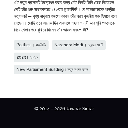
এই নতুন প্রাসাদটি উদ্বোধন করার জন্য যেই দিনটি তিনি বেছে নিয়েছেন
সেটি তাঁর গুরু সাভারকারের ১৪০তম জন্মবার্ষিকী। যে সাভারকারকে গান্ধীর
হত্যাকারী— ঘৃণ্য নাথুরাম গডসে বারবার তাঁর পরম পূজনীয় গুরু হিসাবে বলে
গেছেন। মোদি তবে অনেক দিন একসঙ্গে মহাত্মা গান্ধী আর খুনি গডসেকে
নিয়ে খেলার পরে বুঝিয়ে দিলেন তাঁর আসল স্বরূপ কী?
Politics । রাজনীতি
Narendra Modi । নরেন্দ্র মোদী
2023। ২০২৩
New Parliament Building। নতুন সংসদ ভবন
© 2014 - 2026 Jawhar Sircar