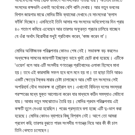
অধিবেশনের সময় বৈঠক ডাকলে সাংসদদেরও পাওয়া যায়। অতএব টিভিতে
সংসদের কক্ষগুলি এখনই অর্ধেকের বেশি খালি দেখায়। আর নতুন ভবনের
বিশাল জায়গার মাঝে মোদির টিভি ক্যামেরা দেখাবে যে সাংসদেরা ‘ক্লাস
ফাঁকি’ দিচ্ছেন। এমনিতেই তিনি আসার পর সংসদের অধিবেশনের দিন প্রায়
৪০ শতাংশ কমিয়ে এনেছেন আর তারপর অফুরন্ত প্রচার চালিয়ে যাচ্ছেন
যে ওঁরা অর্থাৎ বিরোধীরা শুধুই প্রতিবাদ করেন, ‘কাজ করেন না’।
মোদির অনিষ্টজনক পরিকল্পনার কোনও শেষ নেই। সভাকক্ষ বড় করলেও
অধ্যক্ষের সামনের জায়গাটি ইচ্ছাকৃত ভাবে খুবই ছোট রাখা হয়েছে। এটিকে
‘ওয়েল’ বলে আর এটি সংসদীয় গণতন্ত্রে প্রতিবাদের এলাকা হিসেবে মানা
হয়। তবে এই কারসাজি সফল হবে বলে মনে হয় না। তা ছাড়া তিনি আরও
একটি ক্ষেত্রে টক্কর মারার চেষ্টা চালাচ্ছেন আর সেটি হল সংসদের সেই
অপরিহার্য যৌথ সভাকক্ষ বা সেন্ট্রাল হল। এখানেই বিভিন্ন দলের সদস্যরা
পরস্পরের মধ্যে মুক্ত আলোচনা করেন যার মাধ্যমে কঠিন সমস্যাও মেটানো
যায়। আবার নতুন সমঝোতাও তৈরি হয়। মোদির প্রথম পরিকল্পনায় এই
কক্ষটি তুলে দেওয়া হয়েছিল। পরের প্রস্তাবে বলা হচ্ছে এটি দু-ভাগ করা
হয়েছে। মোদির কোনও ব্যাপারে কিছু বিশ্বাস নেই। আগে তো আমরা
প্রবেশ করি, তারপর বুঝতে পারব সংসদীয় গণতন্ত্র নিয়ে আর কী কী চাল
তিনি খেলতে চলেছেন।