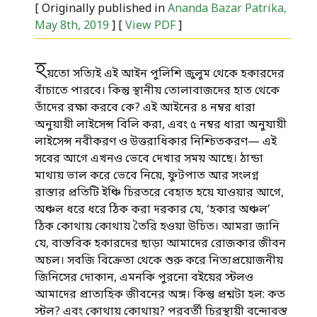
[ Originally published in
Ananda Bazar Patrika,
May 8th, 2019
] [
View PDF
]
হ
য়তো সত্যিই এই আইন পুলিশি জুলুম থেকে হকারদের
বাঁচাতে পারবে। কিন্তু স্থানীয় তোলাবাজদের হাত থেকে
তাঁদের রক্ষা করবে কে? এই আইনের ৪ নম্বর ধারা
অনুয়ায়ী লাইসেন্স বিলি করা, এবং ৫ নম্বর ধারা অনুযায়ী
লাইসেন্স নবীকরণ ও উত্তরাধিকার নিশ্চিতকরণ— এই
সবের আগে এখনও ভেবে দেখার সময় আছে। ঠান্ডা
মাথায় ভাল করে ভেবে নিয়ে, ফুটপাত আর সংলগ্ন
রাস্তার প্রতিটি ইঞ্চি চিরতরে বেহাত হয়ে যাওয়ার আগে,
অঞ্চল ধরে ধরে ঠিক করা দরকার যে, ‘হকার অঞ্চল’
ঠিক কোথায় কোথায় তৈরি হওয়া উচিত। আমরা জানি
যে, বাস্তবিক হকারদের ছাড়া আমাদের রোজকার জীবন
অচল। সবজি বিক্রেতা থেকে শুরু করে নিত্যপ্রয়োজনীয়
জিনিসের দোকান, এমনকি পুরনো বইয়ের স্টলও
আমাদের প্রাত্যহিক জীবনের অঙ্গ। কিন্তু প্রশ্নটা হল: কত
স্টল? এবং কোথায় কোথায়? পরবর্তী চিরস্থায়ী বন্দোবস্ত