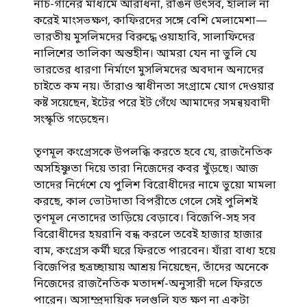
নাচ-গানের মাধ্যমে আরাধনা, রঙিন উৎসব, হালাল না
করেই মাংসভক্ষণ, কাফিরদের সঙ্গে বেশি মেলামেশা—
ভারতীয় মুসলিমদের বিরুদ্ধে ওয়াহাবি, সালাফিদের
নালিশের তালিকা অন্তহীন। আমরা যেন না ভুলি যে
ভারতের ধারণা নির্মাণে মুসলিমদের অবদান অন্যদের
চাইতে কম নয়। তাঁরাও স্বাধীনতা সংগ্রামে যোগ দেওয়ার
কষ্ট সয়েছেন, ইটের পরে ইট গেঁথে আমাদের সমন্বয়বাদী
সংস্কৃতি গড়েছেন।
তৃণমূল কংগ্রেসকে উপলব্ধি করতে হবে যে, রাজনৈতিক
অসহিষ্ণুতা দিয়ে তারা নিজেদের কবর খুঁড়ছে। আজ
তাদের নির্দেশে যে পুলিশ বিরোধীদের নামে ভুয়ো মামলা
করছে, কাল ভোটদাতা বিপরীতে গেলে সেই পুলিশই
তৃণমূল নেতাদের তাড়িয়ে বেড়াবে। বিজেপি-সহ সব
বিরোধীদের হয়রানি বন্ধ করলে তবেই হাজার হাজার
বাম, কংগ্রেস কর্মী ঘরে ফিরতে পারবেন। যাঁরা বাধ্য হয়ে
বিজেপির ছত্রচ্ছায়ায় আশ্রয় নিয়েছেন, তাঁদের অনেকে
নিজেদের রাজনৈতিক মতাদর্শ-অনুসারী দলে ফিরতে
পারেন। অসাম্প্রদায়িক দলগুলি যত ক্ষণ না একটা