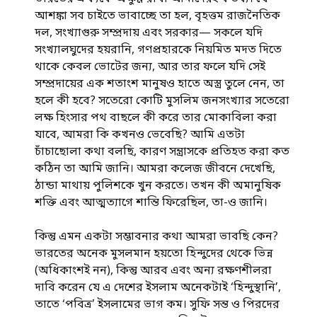
আশঙ্কা সব চাইতে ভাবাচ্ছে তা হল, বৃহত্তম রাজনৈতিক
দল, সংখ্যাগুরু সম্প্রদায় এবং সরকার— সকলে যদি
সংখ্যালঘুদের হয়রানি, গণপ্রহারকে নিয়মিত মদত দিতে
থাকে কেবল ভোটের জন্য, আর তার ফলে যদি সেই
সম্প্রদায়ের এক শতাংশ মানুষও হাতে অস্ত্র তুলে নেন, তা
হলে কী হবে? সতেরো কোটি মুসলিম জনসংখ্যার সতেরো
লক্ষ হিংসার পথ বাছলে কী করে তার মোকাবিলা করা
যাবে, আমরা কি কখনও ভেবেছি? আমি এতটা
চাঁচাছোলা কথা বলছি, কারণ সন্ত্রাসকে প্রতিহত করা কত
কঠিন তা আমি জানি। আমরা কলেজ জীবনে দেখেছি,
ঠান্ডা মাথায় পুলিশকে খুন করতে। তখন কী অমানুষিক
শক্তি এবং আত্মত্যাগে শান্তি ফিরেছিল, তা-ও জানি।
কিন্তু এমন একটা সম্ভাবনার কথা আমরা ভাবছি কেন?
ভারতের অনেক মুসলমান হয়তো হিন্দুদের থেকে ভিন্ন
(অধিকাংশই নন), কিন্তু আরব এবং অন্য রক্ষণশীলরা
দাবি করেন যে এ দেশের ইসলাম অনেকটাই ‘হিন্দুস্থানি’,
তাতে ‘পবিত্র’ ইসলামের ভাগ কম। সুফি সন্ত ও পিরদের