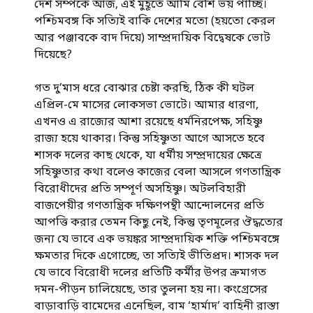
দেশ সম্পর্কে আজ, এই মুহূর্তে আমি বেশি ভয় পাচ্ছি।
পশ্চিমবঙ্গ কি সত্যিই বাকি দেশের মতো (হয়তো কেরল
আর পঞ্জাবকে বাদ দিয়ে) সাম্প্রদায়িক বিদ্বেষকে ভোট
দিয়েছে?
গত দু’মাস ধরে বোঝার চেষ্টা করছি, ঠিক কী ঘটল
এপ্রিল-মে মাসের লোকসভা ভোটে। আমার ধারণা,
এখনও এ রাজ্যের আশা রয়েছে ধর্মনিরপেক্ষ, সহিষ্ণু
রাজ্য হয়ে থাকার। কিন্তু সহিষ্ণুতা আগে আসতে হবে
শাসক দলের কাছ থেকে, যা ধর্মীয় সম্প্রদায়ের ক্ষেত্রে
সহিষ্ণুতার কথা বলেও কাজের বেলা আসলে গণতান্ত্রিক
বিরোধীদের প্রতি সম্পূর্ণ অসহিষ্ণু। অটলবিহারী
বাজপেয়ীর গণতান্ত্রিক দক্ষিণপন্থী আন্দোলনের প্রতি
আপত্তি করার তেমন কিছু নেই, কিন্তু তৃণমূলের ঔদ্ধত্যের
জন্য যে ভাবে এক ভয়ঙ্কর সাম্প্রদায়িক শক্তি পশ্চিমবঙ্গে
ক্ষমতার দিকে এগোচ্ছে, তা সত্যিই ভীতিপ্রদ। শাসক দল
যে ভাবে বিরোধী দলের প্রতিটি কর্মীর উপর ক্রমাগত
দমন-পীড়ন চালিয়েছে, তার তুলনা হয় না। কংগ্রেসের
বাড়াবাড়ি বামেদের এনেছিল, বাম ‘হার্মাদ’ বাহিনী রাস্তা