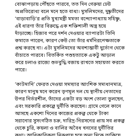
বোঝাপড়ায় পৌঁছতে পারবে, তত দিন গেরুয়া ঢেউ
অপ্রতিরোধ্য বলে মনে হতে বাধ্য। মুসলিমদের, দুষ্কৃতীদের
‘বাড়াবাড়ি’র প্রতি মুখ্যমন্ত্রী মমতা বন্দ্যোপাধ্যায় সহিষ্ণু,
এই ধারণা তাঁর বিরুদ্ধে এক শক্তিশালী অস্ত্র হয়ে
দাঁড়াচ্ছে। হিজাব পরে দর্শন দেওয়ার ব্যাপারটা তিনি
কমাতে পারেন, কারণ কেউ তো তাঁর ধর্মনিরপেক্ষতাকে
প্রশ্ন করছে না। এটা মুসলিমদের অবশ্যম্ভাবী দুর্ভোগ থেকে
বাঁচাতে পারবে। বিতর্কিত পশুহত্যাকে একটু আড়াল
করে চলাও রাজ্যে শুভবুদ্ধি বজায় রাখতে সহায়তা করতে
পারে।
‘কাটমানি’ ফেরত দেওয়া সমস্যার আংশিক সমাধানমাত্র,
কারণ মানুষ মনে করেন তৃণমূল দল যে স্থানীয় নেতাদের
উপর নির্ভরশীল, তাঁদের একটা বড় অংশ তোলা তুলছেন,
এবং সরকারি প্রকল্পে দুর্নীতি করছেন। গ্রামে গেলে কানে
আসছে একশো দিনের কাজের প্রকল্প থেকে টাকা
সরানোর সুসংগঠিত চক্র, দারিদ্র-নিরসনের প্রায় সব প্রকল্প
থেকে চুরি, কয়লা ও বালির অবৈধ খননের দুর্নীতির
কথা। আধিকারিকরা নিরুপায় হয়ে অন্য দিকে তাকিয়ে