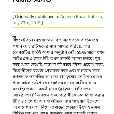
[ Originally published in
Ananda Bazar Patrika,
July 23rd, 2019
]
র
থমেই বলে নেওয়া ভাল, গত অর্ধশতকে পশ্চিমবঙ্গে
প্রধান যে চারটি দলের সঙ্গে আমার পরিচয়, তার
কোনওটির প্রতিই আমার অনুরাগ নেই। ১৯৭৫ সালে যখন
আইএএস-এ যোগ দিই, তখন জরুরি অবস্থা চলছে। খুব
কাছ থেকে দেখেছি, কংগ্রেস কী ভাবে ‘মিসা’ প্রয়োগ করে,
বিরোধীদের যথেচ্ছ গ্রেফতার করে এবং কণ্ঠরোধ করে
গণতন্ত্রকে পদদলিত করেছে। বামফ্রন্টের চৌত্রিশ বছরের
শাসনকালে তেইশ বছর সেই সরকারের অধীনে কাজ
করেছি। তখন একদলীয় রাষ্ট্রের উত্থান, প্রতি স্তরে
‘আমরা-ওরা’ বিভাজন এবং বিরোধীকে কোণঠাসা করার
রীতিও দেখেছি। আর্থসামাজিক ন্যায় পাওয়ার উদ্দেশ্যে
‘অপারেশন বর্গা’ নিয়ে আমাদের গোড়ার উৎসাহ ক্রমশ
স্তিমিত হয়ে এল, যখন দেখলাম গ্রামে ‘বয়কট’ করার