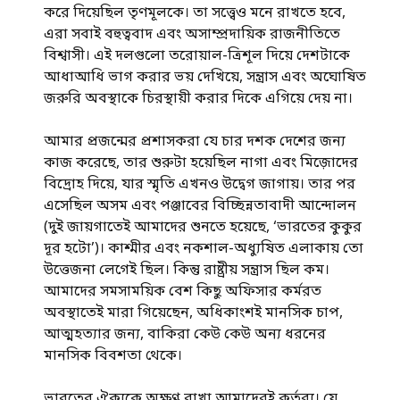
করে দিয়েছিল তৃণমূলকে। তা সত্ত্বেও মনে রাখতে হবে,
এরা সবাই বহুত্ববাদ এবং অসাম্প্রদায়িক রাজনীতিতে
বিশ্বাসী। এই দলগুলো তরোয়াল-ত্রিশূল দিয়ে দেশটাকে
আধাআধি ভাগ করার ভয় দেখিয়ে, সন্ত্রাস এবং অঘোষিত
জরুরি অবস্থাকে চিরস্থায়ী করার দিকে এগিয়ে দেয় না।
আমার প্রজন্মের প্রশাসকরা যে চার দশক দেশের জন্য
কাজ করেছে, তার শুরুটা হয়েছিল নাগা এবং মিজ়োদের
বিদ্রোহ দিয়ে, যার স্মৃতি এখনও উদ্বেগ জাগায়। তার পর
এসেছিল অসম এবং পঞ্জাবের বিচ্ছিন্নতাবাদী আন্দোলন
(দুই জায়গাতেই আমাদের শুনতে হয়েছে, ‘ভারতের কুকুর
দূর হটো’)। কাশ্মীর এবং নকশাল-অধ্যুষিত এলাকায় তো
উত্তেজনা লেগেই ছিল। কিন্তু রাষ্ট্রীয় সন্ত্রাস ছিল কম।
আমাদের সমসাময়িক বেশ কিছু অফিসার কর্মরত
অবস্থাতেই মারা গিয়েছেন, অধিকাংশই মানসিক চাপ,
আত্মহত্যার জন্য, বাকিরা কেউ কেউ অন্য ধরনের
মানসিক বিবশতা থেকে।
ভারতের ঐক্যকে অক্ষুণ্ণ রাখা আমাদেরই কর্তব্য। যে