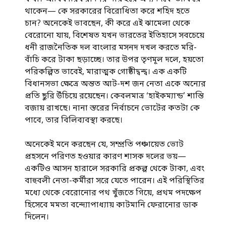
থাকেন— কে সরকারের বিরোধিতা করে শহিদ হতে
চান? অনেকেই ভাবছেন, কী করে এই ঝামেলা থেকে
বেরোনো যায়, বিশেষত যখন ভারতের ইতিহাসে সবচেয়ে
ধনী রাজনৈতিক দল বাংলার মসনদ দখল করতে মরি-
বাঁচি করে টাকা ছড়াচ্ছে। তার উপর তৃণমূল দলে, হয়তো
পরিকল্পিত ভাবেই, মারাত্মক গোষ্ঠীদ্বন্দ্ব। এক একটি
বিধানসভা ক্ষেত্রে অন্তত আট-দশ জন নেতা একে অন্যের
প্রতি ছুরি উঁচিয়ে রয়েছেন। কেবলমাত্র ‘হাইকম্যান্ড’ শান্তি
বজায় রাখছে। নানা স্তরের নির্বাচনে ভোটের কতটা কে
পাবে, তার বিলিব্যবস্থা করছে।
অনেকেই মনে করছেন যে, সম্প্রতি পঞ্চায়েত ভোট
প্রহসনে পরিণত হওয়ার কারণ শাসক দলের ভয়—
একটিও আসন হারালে সরকারি প্রকল্প থেকে টাকা, এবং
বাহুবলী নেতা-কর্মীরা সরে যেতে পারেন। এই পরিস্থিতির
মধ্যে থেকে বেরোনোর পথ খুঁজতে গিয়ে, প্রথম পদক্ষেপ
হিসেবে মমতা বন্দ্যোপাধ্যায় কাটমানি ফেরানোর ডাক
দিলেন।