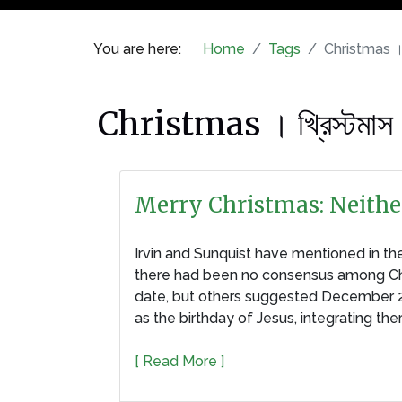
You are here:
Home
Tags
Christmas । খ
Christmas । খ্রিস্টমাস 
Merry Christmas: Neither
Irvin and Sunquist have mentioned in th
there had been no consensus among Chris
date, but others suggested December 25.
as the birthday of Jesus, integrating th
[ Read More ]