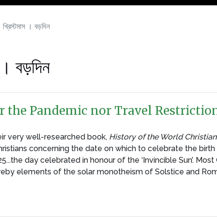
্রিস্টমাস । বড়দিন
। বড়দিন
 the Pandemic nor Travel Restriction
eir very well-researched book,
History of the World Christi
tians concerning the date on which to celebrate the birth 
..the day celebrated in honour of the ‘Invincible Sun’. Mos
ereby elements of the solar monotheism of Solstice and Roman 