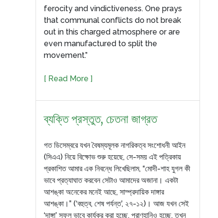
ferocity and vindictiveness. One prays
that communal conflicts do not break
out in this charged atmosphere or are
even manufactured to split the
movement.”
[ Read More ]
ব্যক্তি প্রস্তুত, চেতনা জাগ্রত
গত ডিসেম্বরে যখন বৈষম্যমূলক নাগরিকত্ব সংশোধনী আইন
(সিএএ) নিয়ে বিক্ষোভ শুরু হয়েছে, সে-সময় এই পত্রিকায়
প্রকাশিত আমার এক নিবন্ধে লিখেছিলাম, “মোদী-শাহ যুগল কী
ভাবে প্রত্যাঘাত করবেন সেটাও আমাদের অজানা। একটা
আশঙ্কা অনেকের মনেই আছে, সাম্প্রদায়িক দাঙ্গার
আশঙ্কা।” (‘বহুত্ব, শেষ পর্যন্ত’, ২৭-১২)। আজ যখন সেই
‘দাঙ্গা’ সফল ভাবে কার্যকর করা হচ্ছে, প্রাণহানিও হচ্ছে, তখন