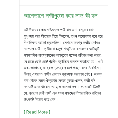
আগেভাগে লক্ষ্মীপুজো করে লাভ কী হল
এই উৎসবের প্রথম উল্লেখ পাই রামায়ণে, রামচন্দ্র যখন
যুদ্ধজয় করে সীতাকে নিয়ে ফিরলেন, তখন অযোধ্যার ঘরে ঘরে
দীপালিকায় আলো জ্বলেছিল। সেখানে অবশ্য লক্ষ্মীর কোনও
নামগন্ধ নেই। তৃতীয় বা চতুর্থ শতাব্দীতে রামায়ণের মোটামুটি
সমসাময়িক বাত্‌স্যায়নের কামসূত্রে যক্ষের রাত্রির কথা আছে,
যে রাতে ছোট ছোট প্রদীপ জ্বালিয়ে জনপদ সাজাতে হয়। এটি
এক লোকাচার, যা ব্রাহ্মণ্যতন্ত্র ক্রমশ গ্রহণ করে নিয়েছিল।
কিন্তু এখানেও লক্ষ্মীর কোনও প্রত্যক্ষ উল্লেখ নেই। অবশ্য
যক্ষ থেকে যেমন ঐশ্বর্যের দেবতা কুবের এলেন, লক্ষ্মী যদি
তেমনই এসে থাকেন, তা হলে আলাদা কথা। তবে এটা ঠিকই
যে, পুরাণের দেবী লক্ষ্মী এক সময় যক্ষদের দীপালোকিত রাত্রির
উৎসবটি নিজের করে নেন।
[ Read More ]