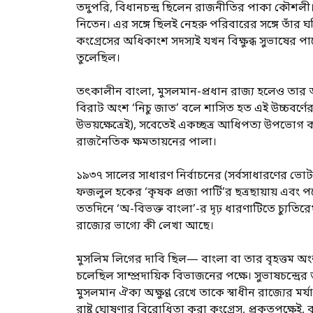
তদুপরি, বিধানচন্দ্র ছিলেন রাজনীতির পাকা কৌশলী। 
নিতেন। এর সঙ্গে ছিলই নেহরু পরিবারের সঙ্গে তাঁর ঘ
কংগ্রেসের অধিকাংশ সদস্যই যখন বিক্ষুব্ধ সুভাষের প
তুলেছিল।
তৎকালীন বাংলা, মুসলমান-প্রধান রাজ্য হলেও তার আর
বিরাট অংশ ‘নিচু জাত’ বলে শাসিত হত এই উচ্চবর্ণের
উভয়ক্ষেত্রেই), সবেতেই একচ্ছত্র আধিপত্য উপভোগ 
রাজনৈতিক ক্ষমতায়নের পালা।
১৯৩৭ সালের সাধারণ নির্বাচনের (সর্বসাধারণের ভোটা
ফজলুল হকের ‘কৃষক প্রজা পার্টি’র ছত্রছায়ায় এবং 
ততদিনে ‘অ-বিভক্ত বাংলা’-র দৃঢ় ধারণাটিতে চ্যুতি
রাজ্যের ভাগ্যে কী লেখা আছে।
মুসলিম লিগের দাবি ছিল— বাংলা বা তার বৃহত্তম অংশ
চলেছিল সাম্প্রদায়িক বিভাজনের পক্ষে। সুভাষচন্দ্রের 
মুসলমান ঐক্য অক্ষুণ্ণ রেখে তাকে স্বাধীন রাজ্যের
রাষ্ট্র ঘোষণার বিরোধিতা করা কংগ্রেস, প্রকৃতপক্ষে