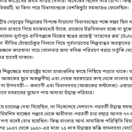
য় কংগ্রেসের প্রথম সারির নেতারা অনেকেই ছিলেন তাঁর রোগী। কিন্তু মুখ্
িষয়টি, যা কিনা পরে বিধানচন্দ্রকে বেশকিছুটা সমস্যায়ও ফেলেছিল।
 নেতৃত্বের সিদ্ধান্তের বিপক্ষে দাঁড়ানো বিধানচন্দ্রের পক্ষে সম্ভব ছিল
ে তাল রাখতে গিয়ে মাঝেমধ্যেই তাঁকে, রাজ্যের উন্নতিসাধন হচ্ছে না ব
ানসোল-দুর্গাপুর-রানিগঞ্জকে নিজের স্বপ্নের প্রজেক্ট ‘ভারতের রুর’ (R
’ নীতির চোঁয়াঢেঁকুর গিলতে গিয়ে পূর্বভারতের শিল্পবান্ধব অবস্থানে
ঞ্চলে কারখানা গড়ে তোলবার জন্য খনিজ পরিবহণ খরচে ভর্তুকি 
তাদের হাতেই থাকবে।
ল্পক্ষেত্রে মহারাষ্ট্রের মতো রাজ্যগুলির কাছে পিছিয়ে পড়তে থাকে। তৎসত
যা আজকের যুগে অকল্পনীয়) এবং নেহরু সরকারের কাছ থেকে বাংলার জ
েখযোগ্য উপনগরী— কল্যাণী এবং বিধাননগর (আজকের সল্টলেক)। এছা
ে বসবাসের সুযোগ পায় অসংখ্য উদ্বাস্তু পরিবার।
বড় যে চ্যালেঞ্জ দেখা দিয়েছিল, তা নিঃসন্দেহে দেশভাগ-পরবর্তী উদ্বাস্তু 
মশিম খাচ্ছেন পঞ্জাব থেকে স্বাধীনতা-পরবর্তী চার বছরে আগত ৭৩ লক্ষ হ
কাছে নগণ্য বলেই বোধ হয়েছিল। কিন্তু বাংলার আর্থ-সামাজিক পরিস্থিত
 ১৯৪৭ থেকে ১৯৫০-এর মধ্যে ২৫ লাখ উদ্বাস্তুর ঝক্কি সামলানো মোটে