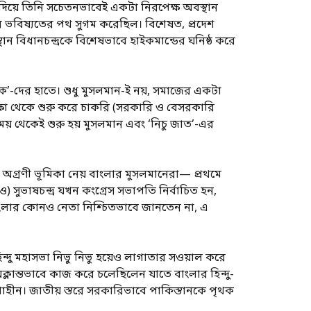
া-দিয়ে তিনি সচেতনভাবেই একটা নিরপেক্ষ অবস্থান
তাঁর ভবিষ্যতের পথ সুগম করেছিল। বিশেষত, প্রদেশ
ান বিধানচন্দ্রকে বিশেষভাবে হাইকমান্ডের ঘনিষ্ঠ করে
লোক’-দের হাতে। শুধু মুসলমান-ই নয়, সমাজের একটা
িক্ষা থেকে শুরু করে চাকরি (সরকারি ও বেসরকারি
ময় থেকেই শুরু হয় মুসলমান এবং ‘নিচু জাত’-এর
য় অগ্রণী ভূমিকা নেয় বাংলার মুসলমানেরা— প্রথমে
ুভাষচন্দ্র যখন কংগ্রেস সভাপতি নির্বাচিত হন,
 বাংলার কোনও নেতা নিশ্চিতভাবে জানতেন না, এ
হিন্দু মহাসভা নিভু নিভু হয়েও লাগাতার সওয়াল করে
ি অক্লান্তভাবে কাজ করে চলেছিলেন যাতে বাংলার হিন্দু-
দিশাহীন। জাতীয় স্তরে সরকারিভাবে পাকিস্তানকে পৃথক