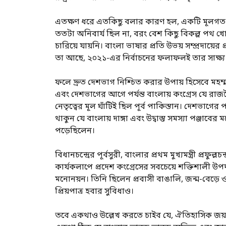
এতক্ষণ ধরে এতকিছু বলার কারণ হল, একটি মূলগত বিষ
ততটা অনিবার্য ছিল না, বরং বেশ কিছু বিকল্প পথ খো
চারিয়ে যায়নি। বাংলা ভাষার প্রতি উভয় সম্প্রদায়
তা আছে, ২০২১-এর নির্বাচনের ফলাফলই তার সাক্ষ্য 
ফলে দ্রুত দেশভাগ নিশ্চিত করার উপায় হিসেবে মহম্ম
এবং দেশভাগের আগে পর্যন্ত বাংলায় কংগ্রেস যে রাজ
নেতৃত্বের মূল ঘাঁটিই ছিল পূর্ব পাকিস্তান। দেশভাগে
থাকুন যে বাংলায় দাঙ্গা এবং উদ্বাস্তু সমস্যা পঞ্জাবে
পড়েছিলেন।
বিধানচন্দ্রের পূর্বসুরী, বাংলার প্রথম মুখ্যমন্ত্রী প্
কার্যকলাপে প্রদেশ কংগ্রেসের সবচেয়ে শক্তিশালী উপদল 
মনোনয়ন। তিনি ছিলেন প্রবাসী বাঙালি, জন্ম-বেড়ে ওঠ
প্রিয়পাত্র হবার সুবিধাও।
তবে একথাও উল্লেখ করতে চাইব যে, ঐতিহাসিক জয়া চট্ট