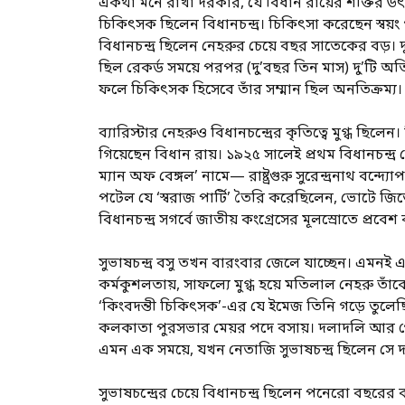
একথা মনে রাখা দরকার, যে বিধান রায়ের শক্তির 
চিকিৎসক ছিলেন বিধানচন্দ্র। চিকিৎসা করেছেন স্ব
বিধানচন্দ্র ছিলেন নেহরুর চেয়ে বছর সাতেকের বড়।
ছিল রেকর্ড সময়ে পরপর (দু’বছর তিন মাস) দু’টি 
ফলে চিকিৎসক হিসেবে তাঁর সম্মান ছিল অনতিক্রম্য।
ব্যারিস্টার নেহরুও বিধানচন্দ্রের কৃতিত্বে মুগ্ধ 
গিয়েছেন বিধান রায়। ১৯২৫ সালেই প্রথম বিধানচন্দ্র 
ম্যান অফ বেঙ্গল’ নামে— রাষ্ট্রগুরু সুরেন্দ্রনাথ বন্
পটেল যে ‘স্বরাজ পার্টি’ তৈরি করেছিলেন, ভোটে জিতে 
বিধানচন্দ্র সগর্বে জাতীয় কংগ্রেসের মূলস্রোতে প্রবে
সুভাষচন্দ্র বসু তখন বারংবার জেলে যাচ্ছেন। এমনই 
কর্মকুশলতায়, সাফল্যে মুগ্ধ হয়ে মতিলাল নেহরু তাঁক
‘কিংবদন্তী চিকিৎসক’-এর যে ইমেজ তিনি গড়ে তুলেছ
কলকাতা পুরসভার মেয়র পদে বসায়। দলাদলি আর গোষ্ঠীদ্
এমন এক সময়ে, যখন নেতাজি সুভাষচন্দ্র ছিলেন সে দ
সুভাষচন্দ্রের চেয়ে বিধানচন্দ্র ছিলেন পনেরো বছরে