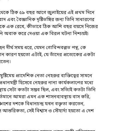
 আজ থেকে ঠিক ৫৯ বছর আগে জুলাইয়ের এই প্রথম দিনে
বাদ এবং বৈজ্ঞানিক দৃষ্টিভঙ্গির জন্য তিনি সাধারণের
িনটিকে এক রেখে, কীভাবে ঠিক আশি বছর বয়সে নিজের
েকখানি অবাক করে দেওয়া এক বিরল ঘটনা নিশ্চয়ই৷
ন দীর্ঘ সময় ধরে, যেমন গোবিন্দবল্লভ পন্থ, কে
ধান কারণ হয়তো এটাই, যে তাঁদের প্রত্যেকের একটা
করতেন।
ষ্টিমেয় প্রাদেশিক নেতা নেহরুর ব্যক্তিত্বের সামনে
রধানমন্ত্রী হিসেবে নেহরুর নানা কার্যকলাপের মধ্যে
স্থায় সেটা কতটা সম্ভব ছিল, এবং সত্যিই কতটা তিনি
তমানে আমরা এমন এক শাসনব্যবস্থায় বাস করি,
ঞ্চাশের দশকে বিধানচন্দ্র যখন বক্তৃতা করতেন,
 আন্তরিকতা, সেই বিশ্বাস ও সৌহার্দ্য হয়তো এ দেশ