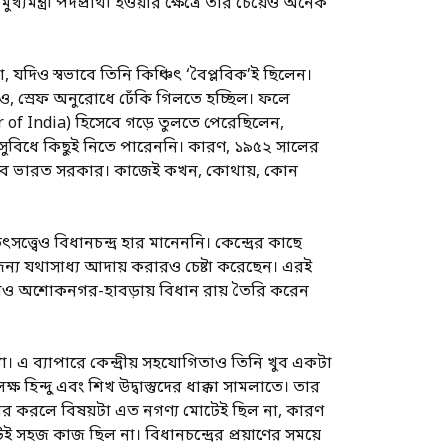
যমন্ত্রী পদপ্রার্থী হওয়ার ক্ষেত্রে তার চেয়েও অনেক
 না, যদিও স্বভাবে তিনি কিঞ্চিৎ ‘বৈপ্লবিক’ই ছিলেন।
ুঝেও, স্রেফ অনুরোধে ঢেঁকি গিলতে হচ্ছিল। ফলে
uhr of India) হিসেবে গড়ে তুলতে পেরেছিলেন,
র সুবিধে কিছুই নিতে পারেননি। কারণ, ১৯৫২ সালের
দেবে ভারত সরকার। কাজেই কখন, কোথায়, কোন
্ত্বেও বিধানচন্দ্র হার মানেননি। কেন্দ্রের কাছে
ন্য যথাসাধ্য আদায় করারও চেষ্টা করেছেন। এরই
ড়াও অশোকনগর-হাবড়ায় বিধান রায় তৈরি করেন
সমস্যা। এ ব্যাপারে কেন্দ্রীয় সহযোগিতাও তিনি খুব একটা
িন্দু এবং শিখ উদ্বাস্তুদের ধাক্কা সামলাতে। তার
ি বিচার করলে বিষয়টা এত নগণ্য মোটেই ছিল না, কারণ
ই সহজ কাজ ছিল না। বিধানচন্দ্রের প্রয়াণের সময়ে