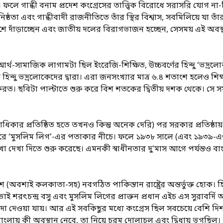
ফলে গান্ধী বনাম প্রদেশ কংগ্রেসের তাত্ত্বিক বিরোধে সরাসরি যোগ ন
নিষ্ঠতা এবং গান্ধীবাদী রাজনীতিতে তাঁর স্থির বিশ্বাস, সবমিলিয়ে যা 
াশে দাঁড়াচ্ছেন এবং জাতীয় দলের বিরাগভাজন হচ্ছেন, সেসময় এই অবস্থ
্থ-সামাজিক লাগামটা ছিল ইংরেজি-শিক্ষিত, উচ্চবর্ণের হিন্দু ‘ভদ্র
 হিন্দু ভদ্রলোকেদের দ্বারা। এরা জনসংখ্যার মাত্র ৬.৪ শতাংশ হলেও শ
করত। ছবিটা পাল্টাতে শুরু করে বিশ শতকের দ্বিতীয় দশক থেকে। সে স
ধিকার প্রতিষ্ঠিত হতে তখনও কিন্তু অনেক দেরি) পর সরকার প্রতিষ্ঠা
পরে ‘মুসলিম লিগ’-এর পতাকার নীচে। ফলে ১৯৩৮ সালে (এবং ১৯৩৯-এও) স
রেখা দেখা দিতে শুরু করেছে। এমনকী স্বাধীনতার দু’মাস আগে পর্যন্তও
 (অবশ্যই কলকাতা-সহ) নবগঠিত পাকিস্তান রাষ্ট্রের অন্তর্ভুক্ত হোক। 
ভাই শরৎচন্দ্র বসু এবং মুসলিম লিগের প্রাক্তন প্রধান এইচ এস সুরাবর্দ
 মর্যাদা দেওয়া যায়। আর এই সবকিছুর মধ্যে কংগ্রেস ছিল সবচেয়ে বেশি 
ই, বাংলায় কী অবস্থান নেবে, তা নিয়ে চরম দোলাচল এবং দ্বিধায় ভুগছিল।