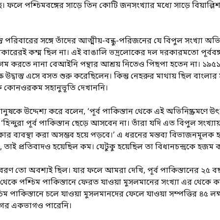
ছে। ফলে পশ্চিমবঙ্গের সাড়ে তিন কোটি জনসংখ্যার মধ্যে সাড়ে বিয়াল্লিশ
তু পরিবারের সঙ্গে তাঁদের আত্মীয়-বন্ধু-পরিজনের যে বিপুল সংখ্যা অভি
রেরই কম্ম ছিল না। এই বাঙালি ভদ্রলোকের দল দরকারমতো পূর্ববঙ্গ-
 সুগম করতে নানা বেআইনি পন্থার আশ্রয় নিতেও পিছপা হতেন না। ১
বাস্তু এসে বসত শুরু করেছিলেন। কিন্তু নেহরুর মাথায় ছিল বাংলার সহ
দ্রকে কোনওরকম সহানুভূতি দেখাননি।
 মানুষকে উদ্দেশ্য করে বলেন, ‘পূর্ব পাকিস্তান থেকে এই অভিনিষ্ক্র
 ‘হিন্দুরা পূর্ব পাকিস্তান ছেড়ে আসবেন না। তাঁরা যদি এত বিপুল সংখ
র ব্যবস্থা করা অসম্ভব হয়ে পড়বে।’ এ ধরনের মন্তব্য বিভাজনমূলক
রছিল, তাই প্রতিবাদও হয়েছিল কম। যেটুকু হয়েছিল তা বিধানচন্দ্রকে হজ
রণ তো অবশ্যই ছিল। যার ফলে আমরা দেখি, পূর্ব পাকিস্তানের ২৫ বছ
শ থেকে পশ্চিম পাকিস্তানে ফেরত যাওয়া মুসলমানের সংখ্যা এর থেকে
িম পাকিস্তানে চলে যাওয়া মুসলমানদের ফেলে যাওয়া সম্পত্তির ৪৫ লক্ষ 
ভাগের একভাগও পারেনি।