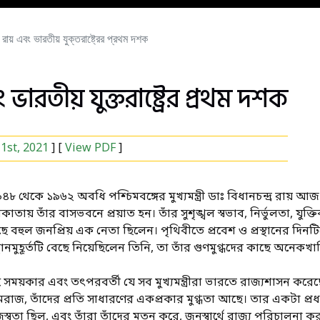
্র রায় এবং ভারতীয় যুক্তরাষ্ট্রের প্রথম দশক
 ভারতীয় যুক্তরাষ্ট্রের প্রথম দশক
 1st, 2021
] [
View PDF
]
৯৪৮ থেকে ১৯৬২ অবধি পশ্চিমবঙ্গের মুখ্যমন্ত্রী ডাঃ বিধানচন্দ্র রায
াতায় তাঁর বাসভবনে প্রয়াত হন। তাঁর সুশৃঙ্খল স্বভাব, নির্ভুলতা, যুক্তি
ে বহুল জনপ্রিয় এক নেতা ছিলেন। পৃথিবীতে প্রবেশ ও প্রস্থানের দ
স্থানমুহূর্তটি বেছে নিয়েছিলেন তিনি, তা তাঁর গুণমুগ্ধদের কাছে অন
 সময়কার এবং তৎপরবর্তী যে সব মুখ্যমন্ত্রীরা ভারতে রাজ্যশাসন করেছে
রাজ, তাঁদের প্রতি সাধারণের একপ্রকার মুগ্ধতা আছে। তার একটা প্র
স্বতা ছিল, এবং তাঁরা তাঁদের মতন করে, জনস্বার্থে রাজ্য পরিচালনা 