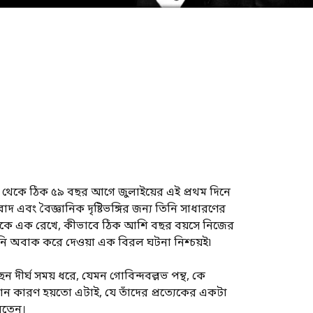
় আজ থেকে ঠিক ৫৯ বছর আগে জুলাইয়ের এই প্রথম দিনে
বাদ এবং বৈজ্ঞানিক দৃষ্টিভঙ্গির জন্য তিনি সাধারণের
িনটিকে এক রেখে, কীভাবে ঠিক আশি বছর বয়সে নিজের
েকখানি অবাক করে দেওয়া এক বিরল ঘটনা নিশ্চয়ই৷
ন দীর্ঘ সময় ধরে, যেমন গোবিন্দবল্লভ পন্থ, কে
ধান কারণ হয়তো এটাই, যে তাঁদের প্রত্যেকের একটা
করতেন।