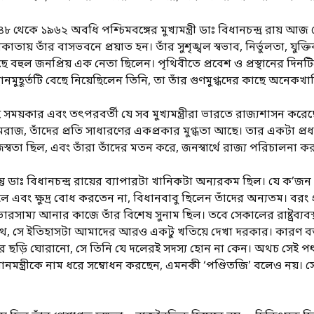
৮ থেকে ১৯৬২ অবধি পশ্চিমবঙ্গের মুখ্যমন্ত্রী ডাঃ বিধানচন্দ্র রায়
াতায় তাঁর বাসভবনে প্রয়াত হন। তাঁর সুশৃঙ্খল স্বভাব, নির্ভুলতা, যুক্তি
ে বহুল জনপ্রিয় এক নেতা ছিলেন। পৃথিবীতে প্রবেশ ও প্রস্থানের দ
স্থানমুহূর্তটি বেছে নিয়েছিলেন তিনি, তা তাঁর গুণমুগ্ধদের কাছে অন
 সময়কার এবং তৎপরবর্তী যে সব মুখ্যমন্ত্রীরা ভারতে রাজ্যশাসন করেছে
রাজ, তাঁদের প্রতি সাধারণের একপ্রকার মুগ্ধতা আছে। তার একটা প্র
স্বতা ছিল, এবং তাঁরা তাঁদের মতন করে, জনস্বার্থে রাজ্য পরিচালনা 
্তু ডাঃ বিধানচন্দ্র রায়ের ব্যাপারটা খানিকটা অন্যরকম ছিল। যে ক’জন মু
্বল এবং ক্ষুদ্র বোধ করতেন না, বিধানবাবু ছিলেন তাঁদের অন্যতম। বরং প্
ারসাম্য আনার কাজে তাঁর বিশেষ সুনাম ছিল। তবে সেকালের রাষ্ট্রব্যব
থ, সে ইতিহাসটা আমাদের আরও একটু খতিয়ে দেখা দরকার। কারণ বর্
রীদের উপর ছড়ি ঘোরানো, সে তিনি যে দলেরই সদস্য হোন না কেন। অথচ সেই প
ানমন্ত্রীকে নাম ধরে সম্বোধন করছেন, এমনকী ‘পণ্ডিতজি’ বলেও নয়। সে