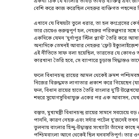
একথা ঠিক যে বাংলার তাবড় তাবড় ব্যক্তিত্ব এবং জাতী
বেশি করে কাজ করেছিল নেহরুর ব্যক্তিগত পছন্দের ব
এখানে যে বিষয়টা তুলে ধরার, তা হল কংগ্রেসের কেন্দ্রীয়
তার চেয়েও গুরুত্বপূর্ণ হল, নেহরুর পরিকল্পনার সঙ্গ
একদিকে যেমন ‘দুর্গাপুর স্টিল প্লান্ট’ তৈরি করে আস
অন্যদিকে তেমনই আবার নেহরুর ‘ফ্রেট ইক্যুলাইজ়েশন
এই নীতিতে সাফ বলা হয়েছিল, ভারতের যে কোনও অ
কারখানা তৈরি হবে, সে ব্যাপারে চূড়ান্ত সিদ্ধান্তও 
ফলে বিধানচন্দ্র রায়ের আমল থেকেই ক্রমশ পশ্চিমবঙ্গ শি
নিজের বিরুদ্ধমত লাগাতার প্রকাশ করে গিয়েছেন (
ফল, বিধান রায়ের হাতে তৈরি বাংলার দু’টি উল্ল
শহুরে সুযোগসুবিধাযুক্ত একের পর এক আবাসন, যেখান
বস্তুত, মুখ্যমন্ত্রী বিধানচন্দ্র রায়ের সামনে সবচেয়ে 
পাননি, কারণ নেহরু এবং সর্দার পটেল দু’জনেই তখন হি
তুলনায় বাংলার হিন্দু-উদ্বাস্তুর সংখ্যাটা তাঁদের 
পশ্চিমবাংলা আগে থেকেই ছিল ঘনবসতিপূর্ণ। তার ওপর