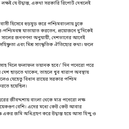
 লক্ষই যে উদ্বাস্তু, একথা সরকারি রিপোর্ট দেখলেই
বাসী হিসেবে হুড়মুড় করে পশ্চিমবাংলায় ঢুকে
পশ্চিমবঙ্গ যাতায়াত করতেন, প্রয়োজনে দু’দিকেই
৯৫১ সালের জনগণনা অনুযায়ী, দেশভাগের আগেই
িষ্ণুতা এবং মিশ্র সাংস্কৃতিক ঐতিহ্যের কথা। ফলে
মণে উৎসাহ দিলে ফলাফল ভয়ানক হবে।’ দিন পনেরো পরে
্যায় দেশ ছাড়তে থাকেন, তাহলে খুব খারাপ অবস্থায়
 হলেও যেহেতু বিধান রায়ের সরকার পশ্চিম
ম করতে হয়েছিল।
রের জীবদ্দশায় বাংলা থেকে মাত্র পনেরো লক্ষ
 কয়েকগুণ বেশি। এদের মধ্যে কেউ কেউ আবার
একর জমি অধিগ্রহণ করে উদ্বাস্তু হয়ে আসা হিন্দু ও