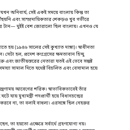
খন অনিবার্য, সেই একই সময়ে বাংলায় কিন্তু তা
ৌঁছয়নি এবং সাম্প্রদায়িকতার শেকড়ও খুব গভীরে
বাসার টান— দুইই বেশ জোরালো ছিল বাংলায়। এখনও যে
 হয় (১৯৪৬ সালের সেই কুখ্যাত দাঙ্গা)। স্বাধীনতা
টা হল, প্রদেশ কংগ্রেসের ক্ষমতাবান হিন্দু
হরু এবং জাতীয়স্তরের নেতারা যতই এই ভেবে সন্তুষ্ট
 সে সমস্যা সামাল দিতে যথেষ্ট বিচলিত এবং বেসামাল হয়ে
গভীর যন্ত্রণাময় আবেগের শরিক। স্বাভাবিকভাবেই তাঁর
য় মুখ্যমন্ত্রী পদপ্রার্থী হয়ে বিধানচন্দ্রের
 করবে না, তা বলাই বাহুল্য। এরসঙ্গে ছিল নেহরুর
 তা হয়তো এক্ষেত্রে সর্বার্থে গ্রহণযোগ্য নয়।