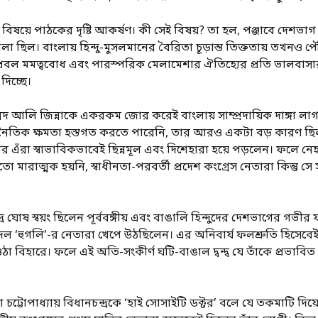
য়ে পাঠকের দৃষ্টি আকর্ষণ। কী সেই বিষয়? তা হল, পঞ্জাবে দেশভাগ য
লা ছিল। বাংলায় হিন্দু-মুসলমানের বৈরিতা চূড়ান্ত তিক্ততায় তখনও প
ের প্রবল মমত্ববোধ এবং পারস্পরিক মেলামেশার ঐতিহ্যের প্রতি ভাল
দিচ্ছে।
দ আলি জিন্নাকে একরকম জোর করেই বাংলায় সাম্প্রদায়িক দাঙ্গা লাগাতে
নৈতিক ক্ষমতা হস্তগত করতে পারেনি, তার আরও একটা বড় কারণ ছিল। সে
র পর এঁরা স্বাভাবিকভাবেই ছিন্নমূল এবং দিশেহারা হয়ে পড়লেন। ফলে নে
র মতো মারাত্মক হয়নি, স্বাধীনতা-পরবর্তী প্রদেশ কংগ্রেস নেতারা কিন্তু
রফুল্লচন্দ্র ঘোষ স্বয়ং ছিলেন পূর্ববঙ্গীয় এবং বাঙালি হিন্দুদের দেশভাগের 
‘হুগলি’-র নেতারা খেপে উঠছিলেন। এর অনিবার্য ফলশ্রুতি হিসেবেই ঘটে যা
া বিহারে। ফলে এই অতি-সংকীর্ণ ঘটি-বাঙাল দ্বন্দ্ব যে তাঁকে প্রভাবিত
োপাধ্যায় বিধানচন্দ্রকে ‘হাই সোসাইটি ডক্টর’ বলে যে তকমাটি দিয়েছেন,