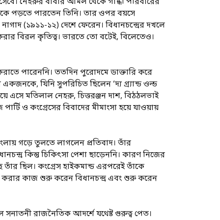
েবে। নেহরুর বাবার আমল থেকে গান্ধী পরিবারের
 ঢুকে পড়তে পারতেন তিনি। তার ওপর বয়সে
 নাগাদ (১৯১১-১২) দেশে ফেরেন। বিধানচন্দ্রের দখলে
রার বিরল কৃতিত্ব। ভারতে তো বটেই, বিলেতেও।
াজি করাতে পারেননি। ততদিন পুরোদমে ডাক্তারি করে
একজনকে, যিনি সুপরিচিত ছিলেন ‘দ্য গ্র্যান্ড ওল্ড
 বেরিয়ে এসে মতিলাল নেহরু, চিত্তরঞ্জন দাশ, বিঠঠলভাই
জ পার্টি ও কংগ্রেসের বিবাদের মীমাংসা হয়ে যাওয়ায়
াংলায় গড়ে তুলতে লাগলেন প্রতিবাদ। তাঁর
ানচন্দ্র কিন্তু চিকিৎসা পেশা ছাড়েননি। কারণ নিজের
তাঁর ছিল। কংগ্রেস হাইকমান্ড এরপরেই তাঁকে
ধ করার কাজ শুরু করেন বিধানচন্দ্র এবং শুরু করেন
ে সনাতনী রাজনৈতিক আদর্শে যথেষ্ট গুরুত্ব পেত।