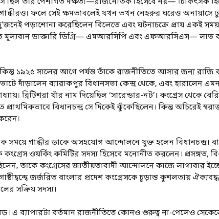
উৎস ছিল তাঁর পেশাগত দক্ষতা—রাজনৈতিক হিসেবে নয়— চিকিৎসক হিস
য়ং গান্ধীরও। ফলে সেই ক্ষমতাবলেই যখন তখন নেহরুর ঘরেও অনায়াসে
 দু’জনেই পড়াশোনা করেছিলেন বিলেতে এবং ঘটনাচক্রে প্রায় একই সময়
অতি মূল্যবান ডাক্তারি ডিগ্রি— এমআরসিপি এবং এফআরসিএস— লাভ ক
ছিলেন। কিন্তু ১৯২৫ সালের আগে পর্যন্ত তাঁকে রাজনীতিতে আসার জন্য র
ভোটে দাঁড়ালেন ব্যারাকপুর বিধানসভা কেন্দ্র থেকে, এবং হারালেন এমন 
দ্যোপাধ্যায়। ব্রিটিশরা যাঁর নাম দিয়েছিল ‘সারেন্ডার-নট’। কংগ্রেস থেকে
প্রাথমিকভাবে বিধানচন্দ্র সে দিকেই ঝুঁকেছিলেন। কিন্তু অচিরেই স্বরা
শ করেন।
এক সময়ে গান্ধীর ডাকে অসহযোগ আন্দোলনে যুক্ত হলেন বিধানচন্দ্র। ব
ে কংগ্রেস ওয়র্কিং কমিটির সদস্য হিসেবে মনোনীত করলেন। প্রসঙ্গত, বিধ
িলেন, তাকে কংগ্রেসের জাতীয়তাবাদী আন্দোলনে কাজে লাগাবার ইচ্ছে 
বন্দ্বে জর্জরিত বাংলার প্রদেশ কংগ্রেসকে চূড়ান্ত কুশলতায় ঐক্যবদ্
লের সক্রিয় সদস্য।
র বড়। এ ব্যাপারটা বর্তমান রাজনীতিতে কোনও গুরুত্ব না-পেলেও সেকেল