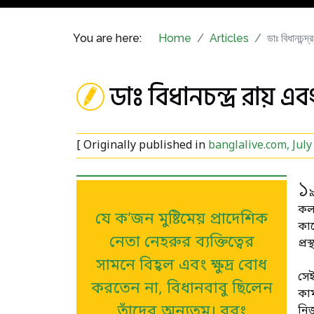
You are here:
Home
Articles
ডাঃ বিধানচন্দ
ডাঃ বিধানচন্দ্র রায় এবং
[ Originally published in
banglalive.com, July
১
কলক
যে ক’জন মুষ্টিমেয় প্রাদেশিক
কাছ
নেতা নেহরুর ব্যক্তিত্বের
প্র
সামনে বিহ্বল এবং ক্ষুদ্র বোধ
সেই
করতেন না, বিধানবাবু ছিলেন
কাম
তাঁদের অন্যতম। বরং
নিজ