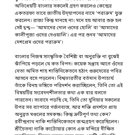
অভিধেয়টি বাংলার সকলেই গ্রহণ করলেও কেন্দ্রের
একতরফা ভাবে জাতীয় উদ্‌যাপনের নামে ‘পরাক্রম’ যুক্ত
করলেন। রাজ্য কিন্তু মানছে না। মনে হয় আবার শুরু হল
সেই দ্বন্দ্ব— ‘আমাদের দোল ওদের হোলি’ বা ‘আমাদের
কালীপূজা ওদের দেওয়ালি’। এর পর শুনব ‘আমাদের
দেশপ্রেম ওদের পরাক্রম’।
বাংলার নিজস্ব সাংস্কৃতিক বৈশিষ্ট্য বা অনুরক্তি না বুঝেই
ঝাঁপিয়ে পড়লে যে কত বিপদ। কয়েক সপ্তাহ আগে ওঁদের
নেতা অমিত শাহ শান্তিনিকেতনে হঠাৎ গুরুদেবের পবিত্র
আসনে বসে পড়লেন। বিশ্বভারতীর বর্তমান উপাচার্য
তাঁকে বিনম্র ভঙ্গিতে পরিদর্শন করাচ্ছিলেন, তিনি তো এই
বিষয়টির সংবেদনশীলতার কথা এক বার বলতে
পারতেন। সংবাদে পড়ছি যে, তিনি তো দুনিয়ার সকলের
উপর সব ব্যাপারে গর্জনব্যস্ত, আর শক্তি প্রদর্শনে প্রায়
অনুব্রত মণ্ডলের সমকক্ষ। কিন্তু ত্রুটিপূর্ণ তথ্য কেন?
রবীন্দ্রনাথ নাকি শান্তিনিকেতনে জন্মগ্রহণ করেছিলেন।
শ্রীচৈতন্য নাকি কাটোয়ার কোন এক মন্দিরে দীক্ষিত