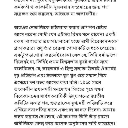
করলেন না। সুভাষ বসু কলকাতা পুরসভার প্রধান নির্বাহী
কর্মকর্তা থাকাকালীন মুসলমান সম্প্রদায়ের জন্য পদ
সংরক্ষণ শুরু করলেন, আজকে যা অভাবনীয়।
অতএব নেতাজিকে হাইজ্যাক করার প্রাণপণ চেষ্টার
আগে নরেন্দ্র মোদী যেন এই সব বিষয় মনে রাখেন। একই
রকম লাগাতার প্রয়াস চালানো হচ্ছে স্বামী বিবেকানন্দকে
গ্রাস করার। শুধু তাঁর গেরুয়া পোশাকটি দেখতে পেয়েছে।
একটু পড়াশোনা করলেই বোঝা যেত যে, তিনি ধর্মান্ধ তো
ছিলেনই না, তিনিই প্রথম বিশ্বসভায় খুবই গর্বের সঙ্গে
বলেছিলেন যে, ভারতবর্ষ ও হিন্দু সভ্যতা উভয়ই ঔদার্যের
দৃঢ় প্রতিরূপ এবং সকলকে যুগ যুগ ধরে সম্মান দিয়ে
এসেছে। দশ বছর আগের কথা বলি। ২০১০ সালে
তৎকালীন প্রধানমন্ত্রী মনমোহন সিংহের গৃহে যখন
বিবেকানন্দের সার্ধশতবার্ষিকী উদ্‌যাপনের জাতীয়
কমিটির সভার পর, গুজরাতের মুখ্যমন্ত্রী তড়িঘড়ি করে
এগিয়ে সভাপতির হাতে একগুচ্ছ কাগজ দিলেন। আমায়
তলব করাতে দেখলাম, ওই কাগজে তিনি তাঁর রাজ্যে
স্বামীজিকে কেন্দ্র করে অনেক অনুষ্ঠানের দাবি করেছেন।