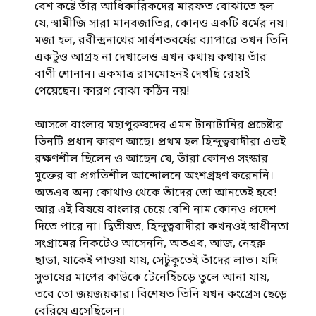
বেশ কষ্টে তাঁর আধিকারিকদের মারফত বোঝাতে হল
যে, স্বামীজি সারা মানবজাতির, কোনও একটি ধর্মের নয়।
মজা হল, রবীন্দ্রনাথের সার্ধশতবর্ষের ব্যাপারে তখন তিনি
একটুও আগ্রহ না দেখালেও এখন কথায় কথায় তাঁর
বাণী শোনান। একমাত্র রামমোহনই দেখছি রেহাই
পেয়েছেন। কারণ বোঝা কঠিন নয়!
আসলে বাংলার মহাপুরুষদের এমন টানাটানির প্রচেষ্টার
তিনটি প্রধান কারণ আছে। প্রথম হল হিন্দুত্ববাদীরা এতই
রক্ষণশীল ছিলেন ও আছেন যে, তাঁরা কোনও সংস্কার
মুক্তের বা প্রগতিশীল আন্দোলনে অংশগ্রহণ করেননি।
অতএব অন্য কোথাও থেকে তাঁদের তো আনতেই হবে!
আর এই বিষয়ে বাংলার চেয়ে বেশি নাম কোনও প্রদেশ
দিতে পারে না। দ্বিতীয়ত, হিন্দুত্ববাদীরা কখনওই স্বাধীনতা
সংগ্রামের নিকটেও আসেননি, অতএব, আজ, নেহরু
ছাড়া, যাকেই পাওয়া যায়, সেটুকুতেই তাঁদের লাভ। যদি
সুভাষের মাপের কাউকে টেনেহিঁচড়ে তুলে আনা যায়,
তবে তো জয়জয়কার। বিশেষত তিনি যখন কংগ্রেস ছেড়ে
বেরিয়ে এসেছিলেন।