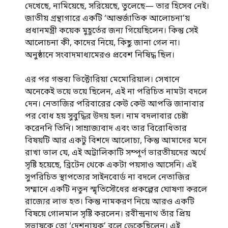
দেখেছে, নামিয়েছে, সরিয়েছে, তুলেছে— তার হিসেব নেই।
জাতীয় গ্রন্থাগারে একটি ‘আন্তর্জাতিক আলোচনা’য়
প্রধানমন্ত্রী কয়েক মুহূর্তের জন্য গিয়েছিলেন। কিন্তু সেই
আলোচনা কী, কাদের নিয়ে, কিছু জানা গেল না।
অনুষ্ঠানে সংবাদমাধ্যমেরও প্রবেশ নিষিদ্ধ ছিল।
এর পর গন্তব্য ভিক্টোরিয়া মেমোরিয়াল। সেখানে
অনেকেই ভয়ে ভয়ে ছিলেন, এই না পরিচিত নামটা বদলে
দেন। নেতাজির পরিবারের কেউ কেউ আপত্তি জানাবার
পর বোধ হয় সুবুদ্ধির উদয় হল। নাম বদলাবার চেষ্টা
করেননি তিনি। সাম্রাজ্যবাদ এবং তার বিরোধিতার
বিষয়টি আর একটু বিশদে আলোচ্য, কিন্তু আমাদের মনে
রাখা ভাল যে, এই অট্টালিকাটি সম্পূর্ণ ভারতীয়দের অর্থে
সৃষ্টি হয়েছে, ব্রিটেন থেকে একটা পয়সাও আসেনি। এই
সুপরিচিত স্থাপত্যের সাইনবোর্ড না বদলে নেতাজির
সম্মানে একটি নতুন স্মৃতিসৌধের প্রকল্পের ঘোষণা করলে
রাজ্যের লাভ হত। কিন্তু নামকরণ নিয়ে আরও একটি
বিষয়ে গোলমাল সৃষ্টি করলেন। রবীন্দ্রনাথ তাঁর প্রিয়
সুভাষকে তো ‘দেশনায়ক’ বলে ডেকেছিলেন। এই