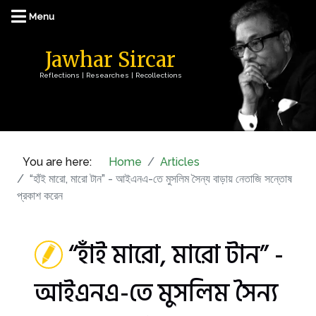
Jawhar Sircar
Reflections | Researches | Recollections
You are here:
Home
Articles
“হাঁই মারো, মারো টান” - আইএনএ-তে মুসলিম সৈন্য বাড়ায় নেতাজি সন্তোষ
প্রকাশ করেন
“হাঁই মারো, মারো টান” -
আইএনএ-তে মুসলিম সৈন্য