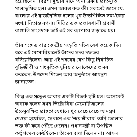
হয়েছিলেন। বিরসা মুন্ডার নামে অন্য একটি প্রতিমূর্তি
মাল্যভূষিত হল। এমন আরও কত কী। সকলেই জানে যে,
বাংলায় এই রাজনৈতিক দলের খুব উচ্চশিক্ষিত সমর্থকের
সংখ্যা নিতান্ত নগণ্য। দিল্লির এক প্রভাবশালী প্রবাসী
বাঙালি সাংসদকে তাই এই সব ব্যাপারে জড়াতে হয়।
তাঁর সঙ্গে এ বার কেন্দ্রীয় সংস্কৃতি সচিব বেশ কয়েক দিন
ধরে এই মেমোরিয়ালেই তাঁদের সদর দফতর
বসিয়েছিলেন। আর এই শহরের বেশ কিছু নির্বাচিত
বুদ্ধিজীবী ও সাংস্কৃতিক দুনিয়ার লোকেদের তলব
করতেন, উপদেশ দিতেন আর অনুষ্ঠানে আমন্ত্রণ
জানাতেন।
কিন্তু এত সত্ত্বেও আবার একটি বিতর্ক সৃষ্টি হল। অনেকেই
অবাক হলেন যখন ভিক্টোরিয়া মেমোরিয়ালের
উচ্চসুরক্ষিত প্রাঙ্গণে যেখানে খুব বেছে বেছে আমন্ত্রণ
দেওয়া হয়েছিল, সেখানে এত ‘জয় শ্রীরাম’ ধ্বনি তোলার
ভক্ত কী করে পৌঁছে গেলেন। প্রধানমন্ত্রী বা উপস্থিত
কর্তৃপক্ষের কেউই কেন তাঁদের বাধা দিলেন না। আসল