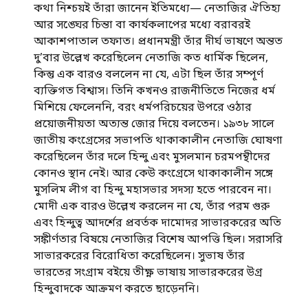
কথা নিশ্চয়ই তাঁরা জানেন ইতিমধ্যে— নেতাজির ঐতিহ্য
আর সঙ্ঘের চিন্তা বা কার্যকলাপের মধ্যে বরাবরই
আকাশপাতাল তফাত। প্রধানমন্ত্রী তাঁর দীর্ঘ ভাষণে অন্তত
দু’বার উল্লেখ করেছিলেন নেতাজি কত ধার্মিক ছিলেন,
কিন্তু এক বারও বললেন না যে, এটা ছিল তাঁর সম্পূর্ণ
ব্যক্তিগত বিশ্বাস। তিনি কখনও রাজনীতিতে নিজের ধর্ম
মিশিয়ে ফেলেননি, বরং ধর্মপরিচয়ের উপরে ওঠার
প্রয়োজনীয়তা অত্যন্ত জোর দিয়ে বলতেন। ১৯৩৮ সালে
জাতীয় কংগ্রেসের সভাপতি থাকাকালীন নেতাজি ঘোষণা
করেছিলেন তাঁর দলে হিন্দু এবং মুসলমান চরমপন্থীদের
কোনও স্থান নেই। আর কেউ কংগ্রেসে থাকাকালীন সঙ্গে
মুসলিম লীগ বা হিন্দু মহাসভার সদস্য হতে পারবেন না।
মোদী এক বারও উল্লেখ করলেন না যে, তাঁর পরম গুরু
এবং হিন্দুত্ব আদর্শের প্রবর্তক দামোদর সাভারকরের অতি
সঙ্কীর্ণতার বিষয়ে নেতাজির বিশেষ আপত্তি ছিল। সরাসরি
সাভারকরের বিরোধিতা করেছিলেন। সুভাষ তাঁর
ভারতের সংগ্রাম বইয়ে তীক্ষ্ণ ভাষায় সাভারকরের উগ্র
হিন্দুবাদকে আক্রমণ করতে ছাড়েননি।