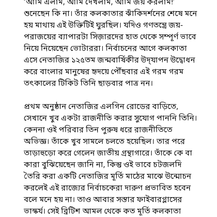
‘আমি এলাম, আমি দেখলাম, আমি জয় করলাম!’
শুনেছেন কি না। তাঁর কলকাতার ঝাঁকিদর্শনের শেষে মনে
হয় মাথায় এই উক্তিটিই ঘুরছিল। যদিও গণতন্ত্রে জয়-
পরাজয়ের ব্যাপারটা সিজ়ারদের হাত থেকে সম্পূর্ণ ভাবে
নিয়ে নিয়েছেন ভোটাররা। নির্বাচনের আগে কলকাতা
এসে নেতাজির ১২৫তম জন্মবার্ষিকীর উদ্‌যাপন উদ্বোধন
করে বাংলার মানুষের হৃদয়ে পৌঁছবার এই গরম গরম
তৎকালের টিকিট তিনি ছাড়বার পাত্র নন।
প্রথম অনুষ্ঠান নেতাজির এলগিন রোডের বাড়িতে,
সেখানে খুব একটা রাজনীতি করার সুযোগ পাননি তিনি।
কেননা ওই পরিবার তিন পুরুষ ধরে রাজনীতিতে
অভিজ্ঞ। তাঁকে খুব সামলে চলতে হয়েছিল। তার পরে
তাড়াহুড়ো করে গেলেন জাতীয় গ্রন্থাগারে। তাঁকে কে বা
কারা বুঝিয়েছেন জানি না, কিন্তু ওই ভাবে চটজলদি
তৈরি করা একটি নেতাজির মূর্তি মাঠের মাঝে উন্মোচন
করলেই এই রাজ্যের নির্বাচকেরা দারুণ প্রভাবিত হবেন
বলে মনে হয় না। তাও আবার সস্তার ফাইবারগ্লাসের
ভাস্কর্য। সেই ব্রিটিশ আমল থেকে কত মূর্তি কলকাতা