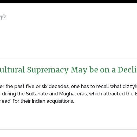
কৃতি
Cultural Supremacy May be on a Decl
r the past five or six decades, one has to recall what dizzyi
during the Sultanate and Mughal eras, which attracted the Eu
ead' for their Indian acquisitions.