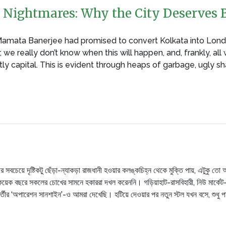
Nightmares: Why the City Deserves B
Mamata Banerjee had promised to convert Kolkata into Londo
 we really don’t know when this will happen, and, frankly, all
ly capital. This is evident through heaps of garbage, ugly s
সবচেয়ে দৃষ্টিকটু ছেঁড়া-ন্যাকড়া রাজধানী হওয়ার কলঙ্কচিহ্ন থেকে মুক্তি পায়, এটুকু ত
ক বছরে সকলের চোখের সামনে হকাররা দখল করেননি। গড়িয়াহাট-রাসবিহারী, নিউ মার্কেট-
্তীর ‘অপারেশন সানশাইন’-ও আমরা দেখেছি। হটিয়ে দেওয়ার পর নতুন স্টল যখন বসে, শুধু পা