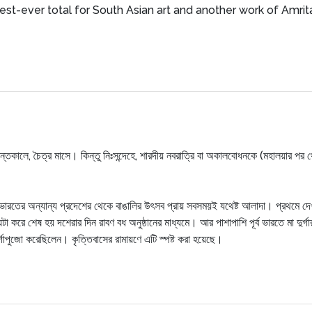
hest-ever total for South Asian art and another work of Amrita
ন্তকালে, চৈত্র মাসে। কিন্তু নিঃসন্দেহে, শারদীয় নবরাত্রি বা অকালবোধনকে (মহালয়ার পর 
ও ভারতের অন্যান্য প্রদেশের থেকে বাঙালির উৎসব প্রায় সবসময়ই যথেষ্ট আলাদা। প্রথমে দে
 ঘটা করে শেষ হয় দশেরার দিন রাবণ বধ অনুষ্ঠানের মাধ্যমে। আর পাশাপাশি পূর্ব ভারতে মা দুর
ুর্গাপুজো করেছিলেন। কৃত্তিবাসের রামায়ণে এটি স্পষ্ট করা হয়েছে।