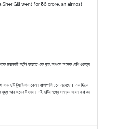
 Sher Gill went for ₹66 crore, an almost
থেকে মহানবমী অব্দি) ভারতে এক বৃহৎ অঞ্চলে অনেক বেশি গুরুত্ব
খা যাক দুটি ট্র্যাডিশান কেমন পাশাপাশি চলে এসেছে। এক দিকে
্গার যুদ্ধ আর জয়ের উৎসব। এই দুটির মধ্যে সমন্বয় সাধন করা হয়