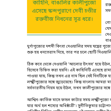
কাহিনি, বাঙালির কালীপুজো
রক্
এসেছে স্কন্দপুরাণে দেবী চণ্ডীর
সমস
রক্তবীজ নিধনের সূত্র ধরে।
গোপ
যেম
দেও
বাঙ
দুর্গাপুজোর দশমী কিংবা দেওয়ালির সময় যন্ত্রের প
শুরু হয় ধনতেরাস দিয়ে, তার পর চলে ছোটি দিওয়ালি
ঠিক কবে থেকে দেওয়ালি ‘আলোর উৎসব’ হয়ে উঠল, সে
হিসেবে চিহ্নিত করা হয়নি। এই কাহিনিটি এসেছে রামায়
পাওয়া যায়, কিন্তু তখন এর নাম ছিল সেই দিনটিকে য
লক্ষ্মীপুজোর সঙ্গে জুড়েয়েছে। কিন্তু বাংলায় আম
সর্বভারতীয় নিয়ম হয়ে উঠল, তখন কালীপুজোর সঙ্গে 
আশ্বিন-কার্তিক মাসে ফসল কাটার সময় লক্ষ্মীপুজো করা
যার অর্থ হল শস্যের অধিষ্ঠাত্রী’। সুনীতিকুমার চট্টো