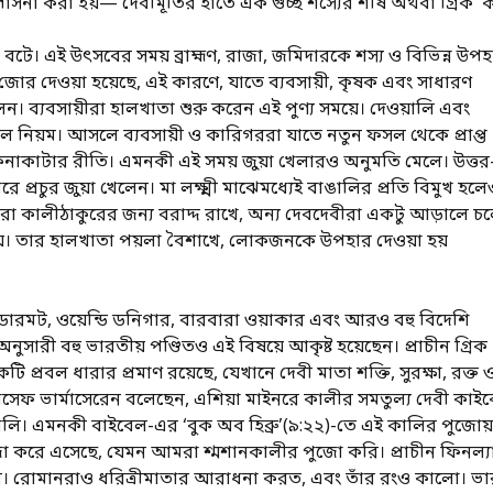
াসনা করা হয়— দেবীমূর্তির হাতে এক গুচ্ছ শস্যের শীষ অথবা গ্রিক ‘কর্ন
ে। এই উৎসবের সময় ব্রাহ্মণ, রাজা, জমিদারকে শস্য ও বিভিন্ন উপহ
োর দেওয়া হয়েছে, এই কারণে, যাতে ব্যবসায়ী, কৃষক এবং সাধারণ
োলেন। ব্যবসায়ীরা হালখাতা শুরু করেন এই পুণ্য সময়ে। দেওয়ালি এবং
 নিয়ম। আসলে ব্যবসায়ী ও কারিগররা যাতে নতুন ফসল থেকে প্রাপ্ত
নাকাটার রীতি। এমনকী এই সময় জুয়া খেলারও অনুমতি মেলে। উত্তর
রচুর জুয়া খেলেন। মা লক্ষ্মী মাঝেমধ্যেই বাঙালির প্রতি বিমুখ হলে
ারা কালীঠাকুরের জন্য বরাদ্দ রাখে, অন্য দেবদেবীরা একটু আড়ালে চ
য়ে। তার হালখাতা পয়লা বৈশাখে, লোকজনকে উপহার দেওয়া হয়
যাকডারমট, ওয়েন্ডি ডনিগার, বারবারা ওয়াকার এবং আরও বহু বিদেশি
ুসারী বহু ভারতীয় পণ্ডিতও এই বিষয়ে আকৃষ্ট হয়েছেন। প্রাচীন গ্রিক
 প্রবল ধারার প্রমাণ রয়েছে, যেখানে দেবী মাতা শক্তি, সুরক্ষা, রক্ত 
সেফ ভার্মাসেরেন বলেছেন, এশিয়া মাইনরে কালীর সমতুল্য দেবী কাই
ালিপোলি। এমনকী বাইবেল-এর ‘বুক অব হিব্রু’(৯:২২)-তে এই কালির পুজো
পুজো করে এসেছে, যেমন আমরা শ্মশানকালীর পুজো করি। প্রাচীন ফিনল্যান
তেন। রোমানরাও ধরিত্রীমাতার আরাধনা করত, এবং তাঁর রংও কালো। ভ