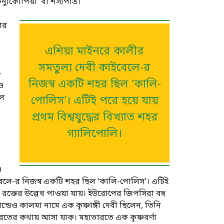
্যুকোপিয়া’ বা শস্যপাত্র।
ার
এশিয়া মাইনরে কালীর
সমতুল্য দেবী কাইবেলে-র
-
নিজস্ব একটি শহর ছিল ‘কালি-
ও
লে
পোলিস’। এটিই পরে হয়ে যায়
প্রথম বিশ্বযুদ্ধের বিখ্যাত শহর
গ্যালিপোলি।
ও
বেলে-র নিজস্ব একটি শহর ছিল ‘কালি-পোলিস’। এটিই
য় রক্তের উল্লেখ পাওয়া যায়। ইউরোপের জিপসিরা বহু
্ডেও কালমা নামে এক কৃষ্ণাঙ্গী দেবী ছিলেন, তিনি
ারতের কথায় আসা যাক। মহাভারতে এক কৃষ্ণবর্ণা