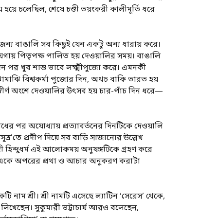
্ম হয়ে চলেছিল, শেষে চণ্ডী ভয়ংকরী কালীমূর্তি ধরে
জন্য বাঙালি সব কিছুই যেন একটু অন্য ধারায় করে।
ায়গায় পিতৃপক্ষ পালিত হয় দেওয়ালির সময়। বাঙালি
ন পর খুব শান্ত ভাবে লক্ষ্মীপুজো করে। এমনকী
াঝামাঝি বিশ্বকর্মা পুজোর দিন, অথচ বাকি ভারত হয়
স্তীর্ণ অংশে দেওয়ালির উৎসব হয় চার-পাঁচ দিন ধরে—
ের পর অযোধ্যায় প্রত্যাবর্তনের দিনটিকে দেওয়ালি
ত্র’তে প্রদীপ দিয়ে সব বাড়ি সাজানোর উল্লেখ
ী হিন্দুধর্ম এই আলোকময় অনুষঙ্গটিকে গ্রহণ করে
 যখন একে অপরের প্রথা ও আচার অনুকরণ করাটা
ি নাম শ্রী। শ্রী নামটি এসেছে ল্যাটিন ‘সেরেস’ থেকে,
থা লিখেছেন। সুকুমারী ভট্টাচার্য আরও বলেছেন,