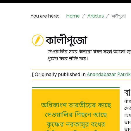
You are here:
Home
Articles
কালীপুজো
কালীপুজো
দেওয়ালির সময় অন্যরা যখন সহস্র আলো জ্বালি
পুজো করে শক্তি চায়।
[ Originally published in
Anandabazar Patrika
বা
বা
অধিকাংশ ভারতীয়ের কাছে
দেও
দেওয়ালির পিছনে আছে
অমা
ভার
কৃষ্ণের নরকাসুর বধের
ভার