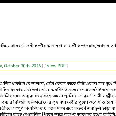
য়ে গৌরবর্ণা দেবী লক্ষ্মীর আরাধনা করে শ্রী-সম্পদ চায়, তখন বাঙালি 
, October 30th, 2016
] [
View PDF
]
ঙালির ধাতটাই যে আলাদা, সেটা কেবল তাকে কাঁটাওয়ালা মাছ মুখে নি
ঙালির সরকার এবং ভগবান যে অবশিষ্ট ভারতের চেয়ে এতটাই অন্য রক
য়ালির সময় অন্যরা যখন সহস্র আলো জ্বালিয়ে গৌরবর্ণা দেবী লক্ষ্মী
বস্যার নিশ্ছিদ্র অন্ধকারে ঘোর কৃষ্ণবর্ণা দেবীর পুজো করে শক্তি চা
তীয়রা সম্পূর্ণ নিরামিষ খায়, আর মাংস এবং রক্তবর্ণ জবাফুল ছাড়া
তীয়ের কাছে দেওয়ালির পিছনে আছে কৃষ্ণের নরকাসুর বধের কাহিনি, ব