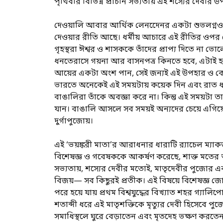
পৃথিবীর বিভিন্ন প্রাচীন সভ্যতায় এই শস্যের দেবীর উপ
দেওয়ালি আবার আর্থিক লেনদেেনর একটা শুভলগ্নও বট
দেওয়ার রীতি আছে। ধর্মীয় আচারে এই রীতির ওপর জ
গৃহস্থরা ঈশ্বর ও শাসককে তাঁদের প্রাপ্য দিতে না ভ
ধনতেরাসে গয়না আর বাসনপত্র কিনতে হবে, এটাই হল
আয়ের একটা অংশ পান, সেই জন্যই এই উপহার ও কে
ভারতে অনেকেই এই সময়টায় কয়েক দিন এবং রাত ধরে প্
বাঙালিরা তাঁকে অবজ্ঞা করে না। কিন্তু এই সময়টা ত
যান। বাঙালি আসলে সব সময়ই অন্যদের চেয়ে এগি
দুর্গাপুজোয়।
এই ‘ভয়ঙ্করী মাতা’র আরাধনার ধারাটি ‌র‌্যাচেল ম্
বিশেষজ্ঞ ও গবেষককে আকর্ষণ করেছে, শাক্ত মতের অন
সভ্যতায়, শস্যের দেবীর মতোই, মাতৃদেবীর পুজোর একটি
বিজয়— সব কিছুরই প্রতীক। এই বিষয়ে বিশেষজ্ঞ জো
পরে হয়ে যায় প্রথম বিশ্বযুদ্ধের বিখ্যাত শহর গ্য
শতাব্দী ধরে এই মাতৃশক্তিকে মৃত্যুর দেবী হিসেবে 
সমাধিস্থলে ঘুরে বেড়াতেন এবং মৃতদেহ ভক্ষণ কর