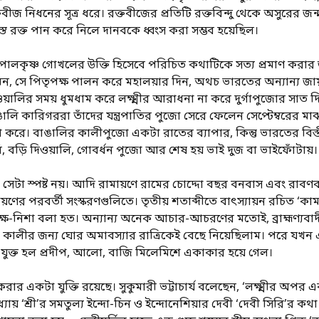
তবীজ নিধনের সূত্র ধরে। রক্তবীজের প্রতিটি রক্তবিন্দু থেকে অসুরের জন
্ত রক্ত পান করে নিলে দানবকে ধ্বংস করা সম্ভব হয়েছিল।
ালকৃষ্ণ গোখলের উক্তি হিসেবে পরিচিত কথাটিকে সত্য প্রমাণ করার 
ন, সে পিতৃপক্ষ পালন করে মহালয়ার দিন, অথচ ভারতের অন্যান্য জ
য়ালির সময় ধুমধাম করে লক্ষ্মীর আরাধনা না করে দুর্গাপুজোর সাত দি
ালি কারিগররা তাঁদের যন্ত্রপাতির পুজো সেরে ফেলেন সেপ্টেম্বরের ম
ুজো করে। বাঙালির কালীপুজো একটা রাতের ব্যাপার, কিন্তু ভারতের বি
, বড়ি দিওয়ালি, গোবর্ধন পুজো আর শেষ হয় ভাই দুজ বা ভাইফোঁটায়।
টা স্পষ্ট নয়। আদি রামায়ণে রামের চোদ্দো বছর বনবাস এবং রাবণবধ
ণের পরবর্তী সংস্করণগুলিতে। তৃতীয় শতাব্দীতে বাৎস্যায়ন রচিত ‘কামসূ
ক্ষ-নিশা বলা হত। অন্যান্য অনেক আচার-আচরণের মতোই, ব্রাহ্মণ্যবাদ
রা মা কালীর জন্য ঘোর অমাবস্যার রাত্রিকেই বেছে নিয়েছিলাম। পরে
যুক্ত হল প্রদীপ, আলো, বাজি মিলেমিশে একাকার হয়ে গেল।
র একটা যুক্তি রয়েছে। সুকুমারী ভট্টাচার্য বলেছেন, ‘লক্ষ্মীর অপর একট
পাধ্যায় ‘শ্রী’র সমতুল্য ইন্দো-চিন ও ইন্দোনেশিয়ার দেবী ‘দেবী সিরি’র ক