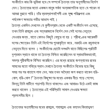
সংকীর্তনে কার কি ভূমিকা হবে সে সম্পর্কে চৈতন্য তার অনুগামীদের নির্দেশ
দেন। চৈতন্যের মতো একজন মানুষ সর্বদা অন্যজাগতিক হতে যে পারেন না
আমরা বুঝতে পারি। তাঁর ব্যবস্থাপনাশৈলী এবং সূক্ষ্ম পরিকল্পনা এবং
পর্যবেক্ষণ ক্ষমতার গভীর আভাস পাই.।
চৈতন্য একদিন দেখলেন যে কুলীনগ্রাম থেকে একটি সংকীর্তন দল এসেছে,
তখন তিনি রামানন্দ এবং সত্যরাজাকে নির্দেশ দেন সেই দলের নেতৃত্ব
দেওয়ার জন্য , যাতে কোনও কিছুই বেসুরে না হয় । শ্রীখণ্ডের আরেকটি
দলের ক্ষেত্রেও তিনি এই নির্দেশের পুনরাবৃত্তি করে , নরহরি এবং রঘুনাথকে
নেতৃত্ব দিতে বলেন । সংকীর্তনের ছোটো দলগুলি যাতে মিছিলের প্রতিটি
দৃশ্যমান স্থানে থাকে তা চৈতন্য নিশ্চিত করেছিলেন যা স্বাভাবিকভাবেই,
সমগ্র পুরীবাসীকে বিস্মিত করেছিল। এর মধ্যে রয়েছে জগন্নাথের রথের
সামনের মতো পবিত্র স্থান যেখানে চৈতন্য সংকীর্তনে বিভোর হয়ে কিছু
সময় পর পর বাতাসে লাফ দেন, আর তখন অদ্বৈত জপ করতে থাকেন হরি-
বোল, হরি-বোল !” চৈতন্য কিছুক্ষণের মধ্যে একবার নীচে পড়ে গেলেন,
কিন্তু তিনি মাটিতে গড়াগড়ি দিতে থাকলেও এবং আবারও উঠে একই কাজ
করতে থাকেন । চৈতন্যের এই পরিস্থিতি সামাল দেওয়ার ক্ষমতা
প্রশংসনীয় ছিল ।
চৈতন্যের অনুগামীদের মধ্যে রামানন্দ, শ্যামানন্দ এবং বলদেব বিদ্যাভূষণ