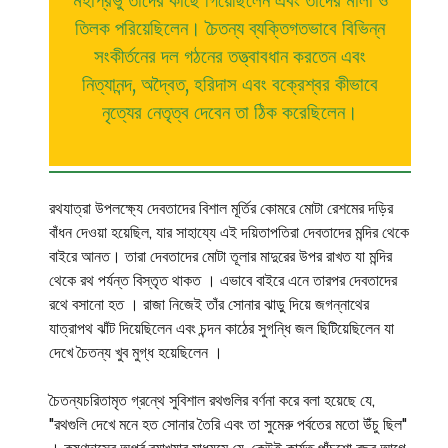
মহাপ্রভু তাঁদের কাছে গিয়েছিলেন এবং তাদের মালা ও
তিলক পরিয়েছিলেন। চৈতন্য ব্যক্তিগতভাবে বিভিন্ন
সংকীর্তনের দল গঠনের তত্ত্বাবধান করতেন এবং
নিত্যানন্দ, অদ্বৈত, হরিদাস এবং বক্রেশ্বর কীভাবে
নৃত্যের নেতৃত্ব দেবেন তা ঠিক করেছিলেন।
রথযাত্রা উপলক্ষ্যে দেবতাদের বিশাল মূর্তির কোমরে মোটা রেশমের দড়ির
বাঁধন দেওয়া হয়েছিল, যার সাহায্যে এই দয়িতাপতিরা দেবতাদের মন্দির থেকে
বাইরে আনত। তারা দেবতাদের মোটা তূলার মাদুরের উপর রাখত যা মন্দির
থেকে রথ পর্যন্ত বিস্তৃত থাকত । এভাবে বাইরে এনে তারপর দেবতাদের
রথে বসানো হত । রাজা নিজেই তাঁর সোনার ঝাড়ু দিয়ে জগন্নাথের
যাত্রাপথ ঝাঁট দিয়েছিলেন এবং চন্দন কাঠের সুগন্ধি জল ছিটিয়েছিলেন যা
দেখে চৈতন্য খুব মুগ্ধ হয়েছিলেন ।
চৈতন্যচরিতামৃত গ্রন্থে সুবিশাল রথগুলির বর্ণনা করে বলা হয়েছে যে,
"রথগুলি দেখে মনে হত সোনার তৈরি এবং তা সুমেরু পর্বতের মতো উঁচু ছিল"