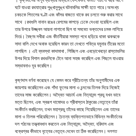
। কৃষ্ণদাসের অপূর্ব ব্যাখ্যার মাধ্যমে যে-কেউই কার্যত পাঁচশো বছর আগে
ঘটে যাওয়া রথযাত্রার পুঙ্খানুপুঙ্খ ঘটনাবলির সাক্ষী হতে পারে।অসংখ্য
চকচকে পিতলের ঘণ্টা এবং কাঁসর বাজতে থাকে রথ চলতে শুরু করার সাথে
সাথে ।রথগুলি নানান রঙের রেশমের কাপড়ে ঢেকে দেওয়া হয়েছিল এবং
তার উপরে উজ্জ্বল আয়না লাগানো ছিল যা সমবেত ভক্তদের চমক লাগিয়ে
দিতi। বৈষ্ণব সখীরা এবং কীর্তনীয়ারা সমস্ত পথে ছড়িয়ে থাকা ঝকঝকে
সাদা বালি দেখে অবাক হয়েছিল কারন তা দেখতে পবিত্র যমুনার তীরের মতো
লাগছিল । এই ব্যবস্থা কাদামাখা , পিচ্ছিল এবং এবড়োখেবড়ো রাস্তাগুলির
উপর দিয়ে বিশাল রথগুলিকে টেনে আনা সহজ করেছিল এবং পিছলে যাওয়ার
সম্ভাবনাও দূর করেছিল।
কৃষ্ণদাস বর্ণনা করেছেন যে কেমন করে শ্রীচৈতন্য তাঁর অনুগামীদের এক
জায়গায় করেছিলেন এবং গাঁদা ফুলের মালা ও চন্দনের তিলক দিয়ে নিজেই
তাদের সাজ করেছিলেন। অদ্বৈত আচার্য এবং নিত্যানন্দ প্রভু যখন ভাবে
মত্ত ছিলেন, এবং স্বরূপ দামোদর ও শ্রীবাস্তব ঠাকুরের নেতৃত্বে তাঁরা
সংকীর্তন করছিলেন, তখন মহাপ্রভু তাঁদের কাছে গিয়েছিলেন এবং তাদের
মালা ও তিলক পরিয়েছিলেন। চৈতন্য ব্যক্তিগতভাবে বিভিন্ন সংকীর্তনের
দল গঠনের তত্ত্বাবধান করতেন এবং নিত্যানন্দ, অদ্বৈত, হরিদাস এবং
বক্রেশ্বর কীভাবে নৃত্যের নেতৃত্ব দেবেন তা ঠিক করেছিলেন। দলগত