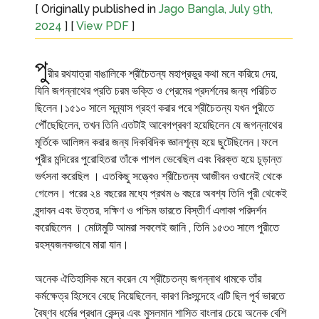
[ Originally published in
Jago Bangla, July 9th,
2024
] [
View PDF
]
পু
রীর রথযাত্রা বাঙালিকে শ্রীচৈতন্য মহাপ্রভুর কথা মনে করিয়ে দেয়,
যিনি জগন্নাথের প্রতি চরম ভক্তি ও প্রেমের প্রদর্শনের জন্য পরিচিত
ছিলেন।১৫১০ সালে সন্ন্যাস গ্রহণ করার পরে শ্রীচৈতন্য যখন পুরীতে
পৌঁছেছিলেন, তখন তিনি এতটাই আবেগপ্রবণ হয়েছিলেন যে জগন্নাথের
মূর্তিকে আলিঙ্গন করার জন্য দিকবিদিক জ্ঞানশূন্য হয়ে ছুটেছিলেন।ফলে
পুরীর মন্দিরের পুরোহিতরা তাঁকে পাগল ভেবেছিল এবং বিরক্ত হয়ে চূড়ান্ত
ভর্ৎসনা করেছিল । এতকিছু সত্ত্বেও শ্রীচৈতন্য আজীবন ওখানেই থেকে
গেলেন। পরের ২৪ বছরের মধ্যে প্রথম ৬ বছরে অবশ্য তিনি পুরী থেকেই
বৃন্দাবন এবং উত্তর, দক্ষিণ ও পশ্চিম ভারতে বিস্তীর্ণ এলাকা পরিদর্শন
করেছিলেন । মোটামুটি আমরা সকলেই জানি , তিনি ১৫৩৩ সালে পুরীতে
রহস্যজনকভাবে মারা যান।
অনেক ঐতিহাসিক মনে করেন যে শ্রীচৈতন্য জগন্নাথ ধামকে তাঁর
কর্মক্ষেত্র হিসেবে বেছে নিয়েছিলেন, কারণ নিঃসন্দেহে এটি ছিল পূর্ব ভারতে
বৈষ্ণব ধর্মের প্রধান কেন্দ্র এবং মুসলমান শাসিত বাংলার চেয়ে অনেক বেশি