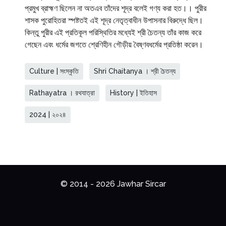
প্রমুখ ব্রাহ্মণ ছিলেন না অতএব তাঁদের শূদ্র বলেই গণ্য করা হত।। পুরীর
শাসক পুরোহিতরা স্পষ্টতই এই শূদ্র নেতৃত্বাধীন উপাসনার বিরুদ্ধে ছিল।
কিন্তু পুরীর এই প্রতিকূল পরিস্থিতির মধ্যেই শ্রী চৈতন্য তাঁর কাজ করে
গেছেন এবং ধর্মের জগতে শ্রেণিহীন গৌড়ীয় বৈষ্ণবধর্মের প্রতিষ্ঠা করেন।
Culture | সংস্কৃতি
Shri Chaitanya । শ্রী চৈতন্য
Rathayatra । রথযাত্রা
History | ইতিহাস
2024 | ২০২৪
© 2014 - 2026 Jawhar Sircar