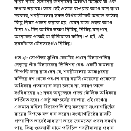
নারী’ নামে, সন্তানের জননীদের অভিধা হিসেবে যা এক
কথায় ভয়াবহ। তবে সেই প্রসঙ্গে যাওয়ার আগে মনে রাখা
দরকার, শবরীমালার সমস্ত তীর্থযাত্রীকেই অত্যন্ত কঠোর
কিছু নিয়ম পালন করতে হয়, যেমন যাত্রা শুরুর আগে
টানা ৪১ দিন আমিষ ভক্ষণ নিষিদ্ধ, নিষিদ্ধ মদ্যপান,
অনেকের পক্ষেই যা রীতিমতো কঠিন। ও হ্যাঁ, এই
সময়টাতে যৌনসংসর্গও নিষিদ্ধ।
গত ২৮ সেপ্টেম্বর সুপ্রিম কোর্টের প্রধান বিচারপতির
নেতৃত্বে পাঁচ বিচারকের ডিভিশন বেঞ্চ একটি মামলার
নিষ্পত্তি করে রায় দেন যে, শবরীমালায় আয়াপ্পনের
মন্দিরে দশ থেকে পঞ্চাশ বছর বয়সি মেয়েদের প্রবেশের
অধিকার প্রত্যাখ্যান করা চলবে না, কারণ তাতে
সংবিধানের ২৫ নম্বর অনুচ্ছেদে প্রদত্ত মৌলিক অধিকার
লঙ্ঘিত হবে। একটু আশ্চর্যের ব্যাপার, ওই বেঞ্চের
একমাত্র মহিলা বিচারপতি ইন্দু মলহোত্র সংখ্যাগরিষ্ঠের
রায়ের বিপক্ষে মত দান করেন। সংখ্যাগরিষ্ঠের রায়টি
প্রত্যাশিত ভাবেই সাধারণ ভাবে জনমতের প্রবল সমর্থন
পায়, কিন্তু গুরুস্বামী নামে পরিচিত শবরীমালার প্রধান