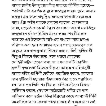
একটিতেও তাঁর উল্লেখ নেই, তবে ভূতনাথ-উপাখ্যানম্
নামক স্থানীয় উপপুরাণে তাঁর মাহাত্ম্য কীর্তিত হয়েছে—
স্পষ্টতই এটা হল তাঁকে ব্রাহ্মণ্যতন্ত্রের ধারায় তুলে আনার
প্রকল্প। এর ফলে নাম্বুদ্রি ব্রাহ্মণদের কাজটা সহজ হয়ে
যায়। এঁরা অষ্টম শতকে কেরলে আসেন, সেখানকার
ভাষা, সংস্কৃতি থেকে মন্দির ও আরাধনা অবধি সব কিছুর
সংস্কৃতায়ন ঘটানোই ছিল এঁদের লক্ষ্য। শবরীমালার
শাস্তাকে এই উদ্দেশ্যেই আই-এর মাধ্যমে আয়াপ্পন-এ
পরিণত করা হল। আয়াপ্পন হলেন পান্ড্য রাজত্বের এক
অকুতোভয় রাজকুমার, শিবের সঙ্গে মোহিনী মূর্তিধারী
বিষ্ণুর মিলনে তাঁর জন্ম। মনে পড়বে কেরলের
মোহিনীঅট্টম নৃত্যের কথা, যা এখন একটি ‘জাতীয়
ধ্রুপদী নৃত্যকলা’ হিসেবে স্বীকৃত। আয়াপ্পন মহিষাসুরী
নামক মহিষ-রূপিণী দেবীকে পরাজিত করেন, সকলের
ত্রাস সৃষ্টিকারী দস্যুরাজ উদয়নমও তাঁর হাতে পরাজিত
হন। তার পর তিনি শবরীমালা মন্দিরে সসৈন্য বিজয়
অভিযান করেন, সেখানে আঠারোটি পবিত্র সোপান
অতিক্রম করে ওঠেন। কিন্তু বিগ্রহের কাছে আসতেই তিনি
অলৌকিক ভাবে দেবতা শাস্তার দেহে লীন হয়ে যান। এই