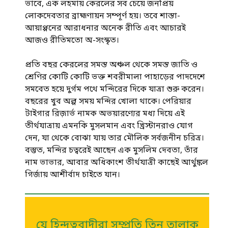
ভাবে, এক লহমায় কেরলের সব চেয়ে জনপ্রিয়
লোকদেবতার ব্রাহ্মণায়ন সম্পূর্ণ হয়। তবে শাস্তা-
আয়াপ্পনের আরাধনার অনেক রীতি এবং আচারই
আজও রীতিমতো অ-সংস্কৃত।
প্রতি বছর কেরলের সমস্ত অঞ্চল থেকে সমস্ত জাতি ও
শ্রেণির কোটি কোটি ভক্ত শবরীমালা পাহাড়ের পাদদেশে
সমবেত হয়ে দুর্গম পথে মন্দিরের দিকে যাত্রা শুরু করেন।
বছরের খুব অল্প সময় মন্দির খোলা থাকে। পেরিয়ার
টাইগার রিজ়ার্ভ নামক অভয়ারণ্যের মধ্য দিয়ে এই
তীর্থযাত্রায় এমনকি মুসলমান এবং খ্রিস্টানরাও যোগ
দেন, যা থেকে বোঝা যায় তার মৌলিক সর্বজনীন চরিত্র।
বস্তুত, মন্দির চত্বরেই আছেন এক মুসলিম দেবতা, তাঁর
নাম ভাভার, আবার অধিকাংশ তীর্থযাত্রী কাছেই আর্থুঙ্কল
গির্জায় আশীর্বাদ চাইতে যান।
যে হিন্দুত্ববাদীরা সম্প্রতি তিন তালাক