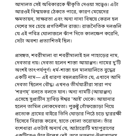
আদালত সেই অধিকারকে স্বীকৃতি দেওয়া সত্ত্বেও। এটা
আরওই বিস্ময়কর ঠেকতে পারে, কারণ মেয়েদের
ক্ষমতায়ন, সাক্ষরতা এবং অন্য নানা বিষয়ে কেরল হল
দেশের সব চেয়ে প্রগতিশীল রাজ্য। রাজনৈতিক দলগুলি
যে এই পবিত্র ঘোলাজলে ঝাঁপ দিতে কালক্ষেপ করেনি,
সেটা অবশ্য প্রত্যাশিতই ছিল।
প্রসঙ্গত, শবরীমালা বা শবরীমালাই হল পাহাড়ের নাম,
দেবতার নয়। দেবতা হলেন শাস্তা আয়াপ্পন। নামের দু’টি
অংশই তাৎপর্যপূর্ণ। ধর্ম-শাস্তা হল মালয়ালিতে বুদ্ধের
একটি নাম— এই ধারণা বহুলপ্রচলিত যে, এখানে আদি
দেবতা ছিলেন বৌদ্ধ। এখনও তীর্থযাত্রীরা সারা পথ
‘শরণম্’ বলতে বলতে যান। অন্য নামটি (আয়াপ্পন)
এসেছে সুপ্রাচীন দ্রাবিড় ঈশ্বর ‘আই’ থেকে। আয়ানার
হলেন তামিল লোকদেবতা। পুরুষ্টু গোঁফজোড়া নিয়ে
প্রত্যেক গ্রামের বাইরে তিনি ঘোড়ার পিঠে চড়ে দ্বাররক্ষী
হিসেবে বিরাজ করেন, হাতে খোলা তরোয়াল। তাঁর
বংশধারা এতটাই অনার্য যে, আঠারোটি মহাপুরাণের