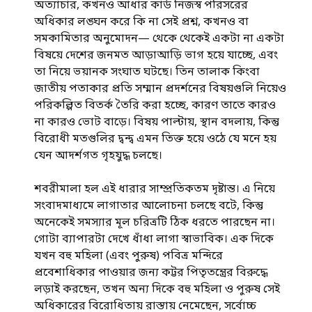
অত্যাচার, কখনও আধার কার্ড নিজস্ব পরিসরের
অধিকার লঙ্ঘন করে কি না সেই প্রশ্ন, কখনও বা
সমকামিতার অনুমোদন— থেকে থেকেই একটা না একটা
বিষয়ে দেশের জনমত আড়াআড়ি ভাগ হয়ে যাচ্ছে, এবং
তা নিয়ে ভয়ানক সংঘাত ঘটছে। তিন তালাক কিংবা
জাতীয় পতাকার প্রতি সম্মান প্রদর্শনের বিষয়গুলি নিয়েও
পরিকল্পিত বিতর্ক তৈরি করা হচ্ছে, কারণ তাতে কারও
না কারও ভোট বাড়ে। বিষয় পাল্টায়, স্থান বদলায়, কিন্তু
বিরোধী মতগুলির দ্বন্দ্ব এমন তিক্ত হয়ে ওঠে যে মনে হয়
যেন আদর্শগত গৃহযুদ্ধ চলছে।
শবরীমালা হল এই ধারার সাম্প্রতিকতম দৃষ্টান্ত। এ নিয়ে
সংবাদমাধ্যমে লাগাতার আলোচনা চলছে বটে, কিন্তু
অনেকেই সমস্যার মূল চরিত্রটি ঠিক ধরতে পারছেন না।
গোটা ব্যাপারটা দেখে ধাঁধা লাগা স্বাভাবিক। এক দিকে
যখন বহু মহিলা (এবং পুরুষ) পবিত্র মন্দিরে
প্রবেশাধিকার পাওয়ার জন্য কট্টর পিতৃতন্ত্রের বিরুদ্ধে
লড়াই করছেন, তখন অন্য দিকে বহু মহিলা ও পুরুষ সেই
অধিকারের বিরোধিতায় রাস্তায় নেমেছেন, সর্বোচ্চ