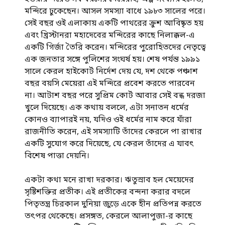
মন্দিরে ঢুকেছেন। আসল সমস্যা বাধে ১৯৮৩ সালের পরে।
সেই বছর ওই এলাকায় একটি পাথরের ক্রুশ আবিষ্কৃত হয়
এবং খ্রিস্টানরা মহাদেবের মন্দিরের কাছে নিলাক্কল-এ
একটি গির্জা তৈরি করেন। মন্দিরের পুরোহিতদের নেতৃত্বে
এক জনতার সঙ্গে পুলিশের সংঘর্ষ হয়। শেষ পর্যন্ত ১৯৯১
সালে কেরল হাইকোর্ট নির্দেশ দেয় যে, দশ থেকে পঞ্চাশ
বছর বয়সি মেয়েরা এই মন্দিরে প্রবেশ করতে পারবেন
না। আটাশ বছর পরে সুপ্রিম কোর্ট আবার সেই বন্ধ দরজা
খুলে দিয়েছে। এক কথায় বললে, এটা সনাতন ধর্মের
কোনও ব্যাপারই নয়, যদিও ওই ধর্মের নাম করে যাঁরা
রাজনীতি করেন, এই সমস্যাটি তাঁদের কেরলে পা রাখার
একটি সুযোগ করে দিয়েছে, যে কেরল তাঁদের এ যাবৎ
বিশেষ পাত্তা দেয়নি।
একটা কথা মনে রাখা দরকার। ঋতুস্রাব হল মেয়েদের
সৃষ্টিশক্তির প্রতীক। এই প্রতীকের বন্দনা করার বদলে
পিতৃতন্ত্র চিরকাল দুনিয়া জুড়ে একে হীন প্রতিপন্ন করতে
তৎপর থেকেছে। প্রসঙ্গত, কেরলে আলাপুজা-র কাছে