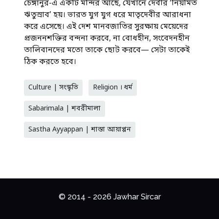
চেঙ্গানুর-এ একটি মন্দির আছে, যেখানে দেবীর ‘নিয়মিত
ঋতুস্রাব’ হয়। ভারত যুগ যুগ ধরে মাতৃদেবীর আরাধনা
করে এসেছে। এই দেশ মানবজাতির সুরক্ষায় মেয়েদের
প্রজননশক্তির বন্দনা করবে, না বোধহীন, সংবেদনহীন
তালিবানদের মতো তাকে ছোট করবে— সেটা তাকেই
ঠিক করতে হবে।
Culture | সংস্কৃতি
Religion । ধর্ম
Sabarimala | শবরীমালা
Sastha Ayyappan | শাস্তা আয়াপ্পন
© 2014 - 2026 Jawhar Sircar