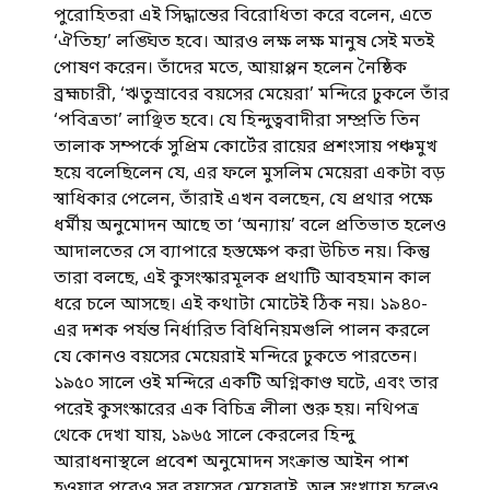
পুরোহিতরা এই সিদ্ধান্তের বিরোধিতা করে বলেন, এতে
‘ঐতিহ্য’ লঙ্ঘিত হবে। আরও লক্ষ লক্ষ মানুষ সেই মতই
পোষণ করেন। তাঁদের মতে, আয়াপ্পন হলেন নৈষ্ঠিক
ব্রহ্মচারী, ‘ঋতুস্রাবের বয়সের মেয়েরা’ মন্দিরে ঢুকলে তাঁর
‘পবিত্রতা’ লাঞ্ছিত হবে। যে হিন্দুত্ববাদীরা সম্প্রতি তিন
তালাক সম্পর্কে সুপ্রিম কোর্টের রায়ের প্রশংসায় পঞ্চমুখ
হয়ে বলেছিলেন যে, এর ফলে মুসলিম মেয়েরা একটা বড়
স্বাধিকার পেলেন, তাঁরাই এখন বলছেন, যে প্রথার পক্ষে
ধর্মীয় অনুমোদন আছে তা ‘অন্যায়’ বলে প্রতিভাত হলেও
আদালতের সে ব্যাপারে হস্তক্ষেপ করা উচিত নয়। কিন্তু
তারা বলছে, এই কুসংস্কারমূলক প্রথাটি আবহমান কাল
ধরে চলে আসছে। এই কথাটা মোটেই ঠিক নয়। ১৯৪০-
এর দশক পর্যন্ত নির্ধারিত বিধিনিয়মগুলি পালন করলে
যে কোনও বয়সের মেয়েরাই মন্দিরে ঢুকতে পারতেন।
১৯৫০ সালে ওই মন্দিরে একটি অগ্নিকাণ্ড ঘটে, এবং তার
পরেই কুসংস্কারের এক বিচিত্র লীলা শুরু হয়। নথিপত্র
থেকে দেখা যায়, ১৯৬৫ সালে কেরলের হিন্দু
আরাধনাস্থলে প্রবেশ অনুমোদন সংক্রান্ত আইন পাশ
হওয়ার পরেও সব বয়সের মেয়েরাই, অল্প সংখ্যায় হলেও,