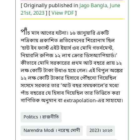
[ Originally published in
Jago Bangla, June
21st, 2023
] [
View PDF
]
পাঁ
চ মাস আগের ঘটনা। ১৬ জানুয়ারি একটি
পত্রিকায় প্রকাশিত প্রতিবেদনের শিরোনাম ছিল
‘হাউ ইন ফার্স্ট এইট ইয়ার্স ওব মোদি গভর্নমেন্ট,
নিয়ারলি রুপিজ ১২ লাখ ক্রোর ডিসঅ্যাপিয়ার্ড।’
কীভাবে মোদি সরকারের প্রথম আট বছরে প্রায় ১২
লক্ষ কোটি টাকা উধাও হয়ে গেল। এই বিপুল অঙ্কের
১২ লক্ষ কোটি টাকার হিসাবে পৌঁছনো গিয়েছিল
সংসদে সরকার তার ‘আট বছর সময়কালে’র মধ্যে
পাঁচ বছরের যে হিসাব দিয়েছিল তার ভিত্তিতে করা
গাণিতিক অনুমান বা extrapolation-এর সাহায্যে।
Politics । রাজনীতি
Narendra Modi । নরেন্দ্র মোদী
2023। ২০২৩