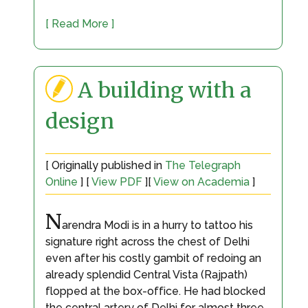
[ Read More ]
A building with a
design
[ Originally published in
The Telegraph
Online
] [
View PDF
][
View on Academia
]
N
arendra Modi is in a hurry to tattoo his
signature right across the chest of Delhi
even after his costly gambit of redoing an
already splendid Central Vista (Rajpath)
flopped at the box-office. He had blocked
the central artery of Delhi for almost three