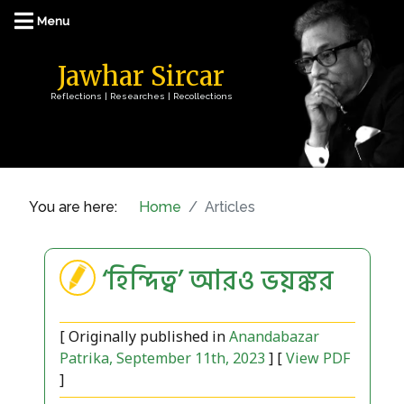
Jawhar Sircar
Reflections | Researches | Recollections
You are here:
Home
Articles
‘হিন্দিত্ব’ আরও ভয়ঙ্কর
[ Originally published in
Anandabazar
Patrika, September 11th, 2023
] [
View PDF
]