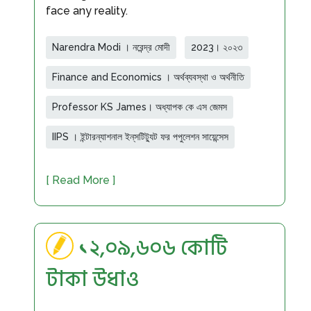
face any reality.
Narendra Modi । নরেন্দ্র মোদী
2023। ২০২৩
Finance and Economics । অর্থব্যবস্থা ও অর্থনীতি
Professor KS James। অধ্যাপক কে এস জেমস
IIPS । ইন্টারন্যাশনাল ইন্‌সটিট্যুট ফর পপুলেশন সায়েন্সেস
[ Read More ]
১২,০৯,৬০৬ কোটি
টাকা উধাও