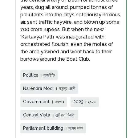
years, dug all around, pumped tonnes of
pollutants into the city’s notoriously noxious
air, sent traffic haywire, and blown up some
700 crore rupees. But when the new
‘Kartavya Path’ was inaugurated with
orchestrated flourish, even the moles of
the area yawned and went back to their
burrows around the Boat Club.
Politics । রাজনীতি
Narendra Modi । নরেন্দ্র মোদী
Government । সরকার
2023। ২০২৩
Central Vista । সেন্ট্রাল ভিস্তা
Parliament building । সংসদ ভবন